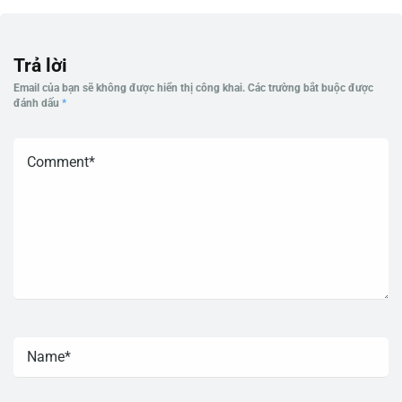
Trả lời
Email của bạn sẽ không được hiển thị công khai.
Các trường bắt buộc được
đánh dấu
*