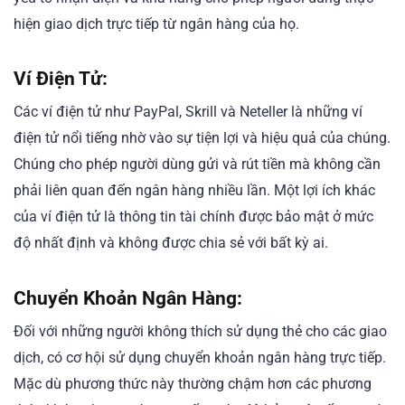
hiện giao dịch trực tiếp từ ngân hàng của họ.
Ví Điện Tử:
Các ví điện tử như PayPal, Skrill và Neteller là những ví
điện tử nổi tiếng nhờ vào sự tiện lợi và hiệu quả của chúng.
Chúng cho phép người dùng gửi và rút tiền mà không cần
phải liên quan đến ngân hàng nhiều lần. Một lợi ích khác
của ví điện tử là thông tin tài chính được bảo mật ở mức
độ nhất định và không được chia sẻ với bất kỳ ai.
Chuyển Khoản Ngân Hàng:
Đối với những người không thích sử dụng thẻ cho các giao
dịch, có cơ hội sử dụng chuyển khoản ngân hàng trực tiếp.
Mặc dù phương thức này thường chậm hơn các phương