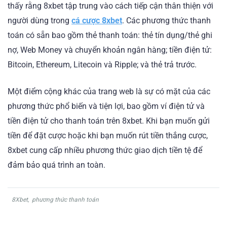
thấy rằng 8xbet tập trung vào cách tiếp cận thân thiện với
người dùng trong
cá cược 8xbet
. Các phương thức thanh
toán có sẵn bao gồm thẻ thanh toán: thẻ tín dụng/thẻ ghi
nợ, Web Money và chuyển khoản ngân hàng; tiền điện tử:
Bitcoin, Ethereum, Litecoin và Ripple; và thẻ trả trước.
Một điểm cộng khác của trang web là sự có mặt của các
phương thức phổ biến và tiện lợi, bao gồm ví điện tử và
tiền điện tử cho thanh toán trên 8xbet. Khi bạn muốn gửi
tiền để đặt cược hoặc khi bạn muốn rút tiền thắng cược,
8xbet cung cấp nhiều phương thức giao dịch tiền tệ để
đảm bảo quá trình an toàn.
8Xbet
,
phương thức thanh toán