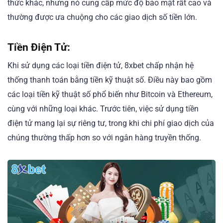
thức khác, nhưng nó cung cấp mức độ bảo mật rất cao và
thường được ưa chuộng cho các giao dịch số tiền lớn.
Tiền Điện Tử:
Khi sử dụng các loại tiền điện tử, 8xbet chấp nhận hệ
thống thanh toán bằng tiền kỹ thuật số. Điều này bao gồm
các loại tiền kỹ thuật số phổ biến như Bitcoin và Ethereum,
cùng với những loại khác. Trước tiên, việc sử dụng tiền
điện tử mang lại sự riêng tư, trong khi chi phí giao dịch của
chúng thường thấp hơn so với ngân hàng truyền thống.