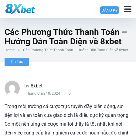
ĐĂNG KÝ
Các Phương Thức Thanh Toán –
Hướng Dẫn Toàn Diện về 8xbet
Home
»
Các Phương Thức Thanh Toán – Hướng Dẫn Toàn Diện về 8xbet
Tin Tức
by
8xbet
Tháng Chín 10, 2024
0
Trong môi trường cá cược trực tuyến đầy biến động, sự
tiện lợi và an toàn của giao dịch là điều cực kỳ quan trọng.
Có một nền tảng cá cược mà tôi thấy là tốt nhất khi nói
đến việc cung cấp trải nghiệm cá cược hoàn hảo, đó chính