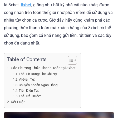
là 8xbet.
8xbet
, giống như bất kỳ nhà cái nào khác, được
công nhận trên toàn thế giới nhờ phần mềm dễ sử dụng và
nhiều tùy chọn cá cược. Giờ đây, hãy cùng khám phá các
phương thức thanh toán mà khách hàng của 8xbet có thể
sử dụng, bao gồm cả khả năng gửi tiền, rút tiền và các tùy
chọn đa dạng nhất.
Table of Contents
Các Phương Thức Thanh Toán tại 8xbet
Thẻ Tín Dụng/Thẻ Ghi Nợ:
Ví Điện Tử:
Chuyển Khoản Ngân Hàng:
Tiền Điện Tử:
Thẻ Trả Trước:
Kết Luận