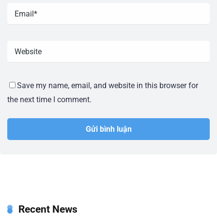
Save my name, email, and website in this browser for
the next time I comment.
Recent News