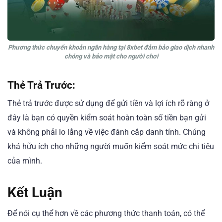
Phương thức chuyển khoản ngân hàng tại 8xbet đảm bảo giao dịch nhanh
chóng và bảo mật cho người chơi
Thẻ Trả Trước:
Thẻ trả trước được sử dụng để gửi tiền và lợi ích rõ ràng ở
đây là bạn có quyền kiểm soát hoàn toàn số tiền bạn gửi
và không phải lo lắng về việc đánh cắp danh tính. Chúng
khá hữu ích cho những người muốn kiểm soát mức chi tiêu
của mình.
Kết Luận
Để nói cụ thể hơn về các phương thức thanh toán, có thể