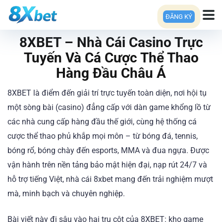
ĐĂNG KÝ
8XBET – Nhà Cái Casino Trực
Tuyến Và Cá Cược Thể Thao
Hàng Đầu Châu Á
8XBET là điểm đến giải trí trực tuyến toàn diện, nơi hội tụ
một sòng bài (casino) đẳng cấp với dàn game khổng lồ từ
các nhà cung cấp hàng đầu thế giới, cùng hệ thống cá
cược thể thao phủ khắp mọi môn – từ bóng đá, tennis,
bóng rổ, bóng chày đến esports, MMA và đua ngựa. Được
vận hành trên nền tảng bảo mật hiện đại, nạp rút 24/7 và
hỗ trợ tiếng Việt, nhà cái 8xbet mang đến trải nghiệm mượt
mà, minh bạch và chuyên nghiệp.
Bài viết này đi sâu vào hai trụ cột của 8XBET: kho game