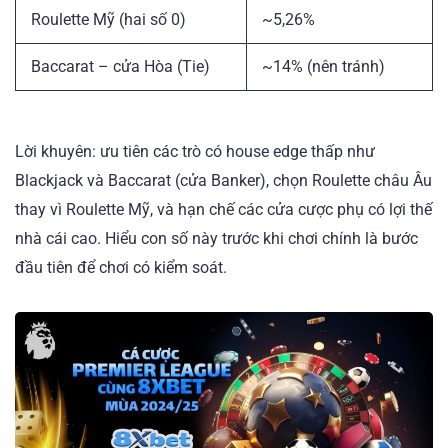
Roulette Mỹ (hai số 0)
~5,26%
Baccarat – cửa Hòa (Tie)
~14% (nên tránh)
Lời khuyên: ưu tiên các trò có house edge thấp như
Blackjack và Baccarat (cửa Banker), chọn Roulette châu Âu
thay vì Roulette Mỹ, và hạn chế các cửa cược phụ có lợi thế
nhà cái cao. Hiểu con số này trước khi chơi chính là bước
đầu tiên để chơi có kiểm soát.