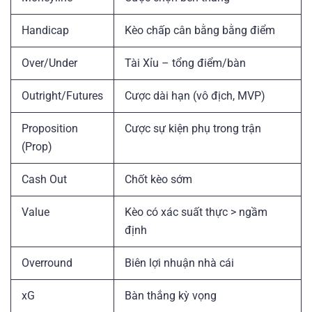
Handicap
Kèo chấp cân bằng bằng điểm
Over/Under
Tài Xỉu – tổng điểm/bàn
Outright/Futures
Cược dài hạn (vô địch, MVP)
Proposition
Cược sự kiện phụ trong trận
(Prop)
Cash Out
Chốt kèo sớm
Value
Kèo có xác suất thực > ngầm
định
Overround
Biên lợi nhuận nhà cái
xG
Bàn thắng kỳ vọng