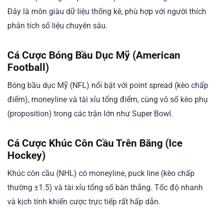
Đây là môn giàu dữ liệu thống kê, phù hợp với người thích
phân tích số liệu chuyên sâu.
Cá Cược Bóng Bầu Dục Mỹ (American
Football)
Bóng bầu dục Mỹ (NFL) nổi bật với point spread (kèo chấp
điểm), moneyline và tài xỉu tổng điểm, cùng vô số kèo phụ
(proposition) trong các trận lớn như Super Bowl.
Cá Cược Khúc Côn Cầu Trên Băng (Ice
Hockey)
Khúc côn cầu (NHL) có moneyline, puck line (kèo chấp
thường ±1.5) và tài xỉu tổng số bàn thắng. Tốc độ nhanh
và kịch tính khiến cược trực tiếp rất hấp dẫn.