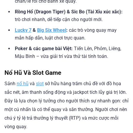
chẵn/lẻ rồi chờ bánh xe quay.
Rồng Hổ (Dragon Tiger) & Sic Bo (Tài Xỉu xúc xắc):
trò chơi nhanh, dễ tiếp cận cho người mới.
Lucky 7
&
Big Six Wheel
:
các trò vòng quay may
mắn hấp dẫn, luật chơi trực quan.
Poker & các game bài Việt:
Tiến Lên, Phỏm, Liêng,
Mậu Binh – vừa giải trí vừa thử tài tính toán.
Nổ Hũ Và Slot Game
Sảnh
nổ hũ
và
slot
sở hữu hàng trăm chủ đề với đồ họa
sắc nét, âm thanh sống động và jackpot tích lũy giá trị lớn.
Đây là lựa chọn lý tưởng cho người thích sự nhanh gọn: chỉ
một cú nhấn là có thể quay và săn thưởng. Người chơi nên
chú ý tỷ lệ trả thưởng lý thuyết (RTP) và mức cược mỗi
vòng quay.