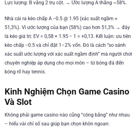
Lực lượng: B vắng 2 trụ cột. → Ước lượng A thắng ~58%.
Nhà cái ra kèo chấp A −0.5 @ 1.95 (xác suất ngầm ≈
51,3%). Vì ước lượng của bạn (58%) cao hơn 51,3% → đây
là kèo giá trị: EV = 0,58 × 1.95 − 1 = +0,13. Kết luận: ưu tiên
kèo chấp −0.5 và chỉ đặt 1–2% vốn. Đó là cách “so sánh
xác suất ước lượng với xác suất ngầm định” mà người chơi
chuyên nghiệp áp dụng cho mọi môn – từ bóng đá đến
bóng rổ hay tennis.
Kinh Nghiệm Chọn Game Casino
Và Slot
Không phải game casino nào cũng “công bằng” như nhau
– hiểu vài chỉ số sau giúp bạn chọn khôn ngoan: