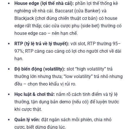
House edge (lợi thế nhà cái):
phần lợi thế thống kê
nghiêng về nhà cái. Baccarat (cửa Banker) và
Blackjack (chơi đúng chiến thuật cơ bản) có house
edge rất thấp; các cửa cược phụ (side bet) thường có
house edge cao – nên hạn chế.
RTP (tỷ lệ trả về lý thuyết):
với slot, RTP thường 95–
97%; RTP càng cao càng có lợi cho người chơi về dài
hạn.
Độ biến động (volatility):
slot “high volatility” trả
thưởng lớn nhưng thưa; “low volatility” trả nhỏ nhưng
đều – chọn theo khẩu vị rủi ro.
Học luật & chơi thử:
nắm rõ cách tính điểm và tỷ lệ
thưởng, tận dụng bản demo (nếu có) để luyện trước
khi cược thật.
Quản lý vốn:
đặt ngân sách mỗi phiên, chia nhỏ
cược, biết dừng đúng lúc.