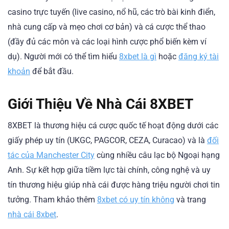
casino trực tuyến (live casino, nổ hũ, các trò bài kinh điển,
nhà cung cấp và mẹo chơi cơ bản) và cá cược thể thao
(đầy đủ các môn và các loại hình cược phổ biến kèm ví
dụ). Người mới có thể tìm hiểu
8xbet là gì
hoặc
đăng ký tài
khoản
để bắt đầu.
Giới Thiệu Về Nhà Cái 8XBET
8XBET là thương hiệu cá cược quốc tế hoạt động dưới các
giấy phép uy tín (UKGC, PAGCOR, CEZA, Curacao) và là
đối
tác của Manchester City
cùng nhiều câu lạc bộ Ngoại hạng
Anh. Sự kết hợp giữa tiềm lực tài chính, công nghệ và uy
tín thương hiệu giúp nhà cái được hàng triệu người chơi tin
tưởng. Tham khảo thêm
8xbet có uy tín không
và trang
nhà cái 8xbet
.