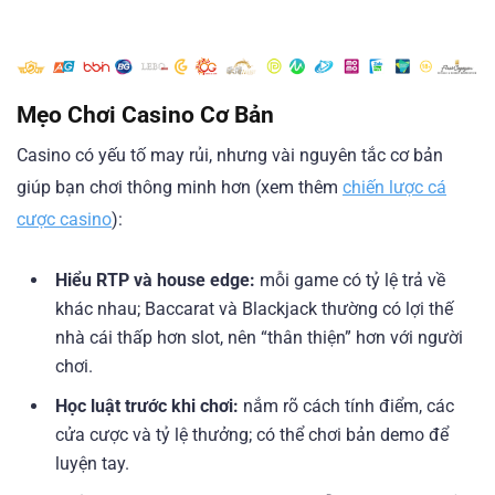
Mẹo Chơi Casino Cơ Bản
Casino có yếu tố may rủi, nhưng vài nguyên tắc cơ bản
giúp bạn chơi thông minh hơn (xem thêm
chiến lược cá
cược casino
):
Hiểu RTP và house edge:
mỗi game có tỷ lệ trả về
khác nhau; Baccarat và Blackjack thường có lợi thế
nhà cái thấp hơn slot, nên “thân thiện” hơn với người
chơi.
Học luật trước khi chơi:
nắm rõ cách tính điểm, các
cửa cược và tỷ lệ thưởng; có thể chơi bản demo để
luyện tay.