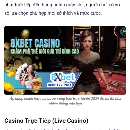
phát trực tiếp đến hàng nghìn máy slot, người chơi có vô
số lựa chọn phù hợp mọi sở thích và mức cược.
Áp dụng chiến lược cá cược sòng bạc trực tuyến 2024 để tối đa hóa
chiến thắng của bạn
Casino Trực Tiếp (Live Casino)