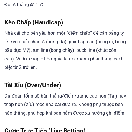
Đội A thắng @ 1.75.
Kèo Chấp (Handicap)
Nhà cái cho bên yếu hơn một “điểm chấp” để cân bằng tỷ
lệ: kèo chấp châu Á (bóng đá), point spread (bóng rổ, bóng
bầu dục Mỹ), run line (bóng chày), puck line (khúc côn
cầu). Ví dụ: chấp −1.5 nghĩa là đội mạnh phải thắng cách
biệt từ 2 trở lên.
Tài Xỉu (Over/Under)
Dự đoán tổng số bàn thắng/điểm/game cao hơn (Tài) hay
thấp hơn (Xỉu) mốc nhà cái đưa ra. Không phụ thuộc bên
nào thắng, phù hợp khi bạn nắm được xu hướng ghi điểm.
Cược Trực Tiếp (Live Betting)