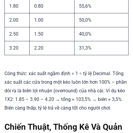
1.80
0.80
55,6%
2.00
1.00
50,0%
2.50
1.50
40,0%
3.20
2.20
31,3%
Công thức: xác suất ngầm định = 1 ÷ tỷ lệ Decimal. Tổng
xác suất các cửa trong một kèo luôn lớn hơn 100% – phần
dôi ra là biên lợi nhuận (overround) của nhà cái. Ví dụ kèo
1X2: 1.85 – 3.90 – 4.20 → tổng ≈ 103,5% → biên ≈ 3,5%.
Biên càng thấp, tỷ lệ trả về càng tốt cho người chơi.
Chiến Thuật, Thống Kê Và Quản