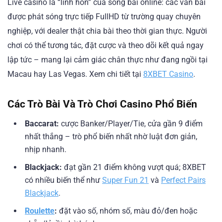
Live casino là “linh hồn” của sòng bài online: các ván bài
được phát sóng trực tiếp FullHD từ trường quay chuyên
nghiệp, với dealer thật chia bài theo thời gian thực. Người
chơi có thể tương tác, đặt cược và theo dõi kết quả ngay
lập tức – mang lại cảm giác chân thực như đang ngồi tại
Macau hay Las Vegas. Xem chi tiết tại
8XBET Casino
.
Các Trò Bài Và Trò Chơi Casino Phổ Biến
Baccarat:
cược Banker/Player/Tie, cửa gần 9 điểm
nhất thắng – trò phổ biến nhất nhờ luật đơn giản,
nhịp nhanh.
Blackjack:
đạt gần 21 điểm không vượt quá; 8XBET
có nhiều biến thể như
Super Fun 21
và
Perfect Pairs
Blackjack
.
Roulette
:
đặt vào số, nhóm số, màu đỏ/đen hoặc