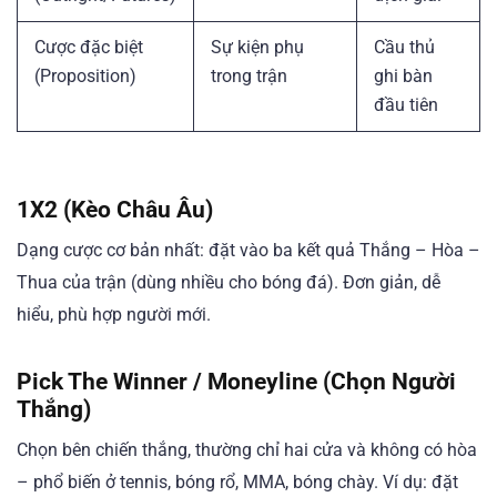
Cược đặc biệt
Sự kiện phụ
Cầu thủ
(Proposition)
trong trận
ghi bàn
đầu tiên
1X2 (Kèo Châu Âu)
Dạng cược cơ bản nhất: đặt vào ba kết quả Thắng – Hòa –
Thua của trận (dùng nhiều cho bóng đá). Đơn giản, dễ
hiểu, phù hợp người mới.
Pick The Winner / Moneyline (Chọn Người
Thắng)
Chọn bên chiến thắng, thường chỉ hai cửa và không có hòa
– phổ biến ở tennis, bóng rổ, MMA, bóng chày. Ví dụ: đặt