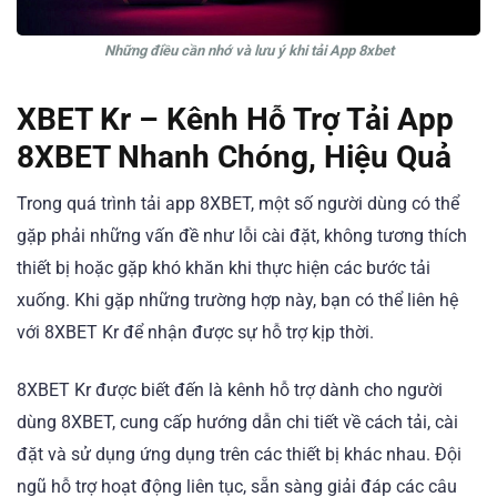
Những điều cần nhớ và lưu ý khi tải App 8xbet
XBET Kr – Kênh Hỗ Trợ Tải App
8XBET Nhanh Chóng, Hiệu Quả
Trong quá trình tải app 8XBET, một số người dùng có thể
gặp phải những vấn đề như lỗi cài đặt, không tương thích
thiết bị hoặc gặp khó khăn khi thực hiện các bước tải
xuống. Khi gặp những trường hợp này, bạn có thể liên hệ
với 8XBET Kr để nhận được sự hỗ trợ kịp thời.
8XBET Kr được biết đến là kênh hỗ trợ dành cho người
dùng 8XBET, cung cấp hướng dẫn chi tiết về cách tải, cài
đặt và sử dụng ứng dụng trên các thiết bị khác nhau. Đội
ngũ hỗ trợ hoạt động liên tục, sẵn sàng giải đáp các câu