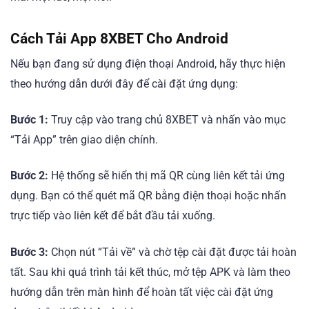
Cách Tải App 8XBET Cho Android
Nếu bạn đang sử dụng điện thoại Android, hãy thực hiện
theo hướng dẫn dưới đây để cài đặt ứng dụng:
Bước 1:
Truy cập vào trang chủ 8XBET và nhấn vào mục
“Tải App” trên giao diện chính.
Bước 2:
Hệ thống sẽ hiển thị mã QR cùng liên kết tải ứng
dụng. Bạn có thể quét mã QR bằng điện thoại hoặc nhấn
trực tiếp vào liên kết để bắt đầu tải xuống.
Bước 3:
Chọn nút “Tải về” và chờ tệp cài đặt được tải hoàn
tất. Sau khi quá trình tải kết thúc, mở tệp APK và làm theo
hướng dẫn trên màn hình để hoàn tất việc cài đặt ứng