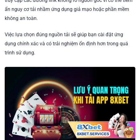
truy cập các đường link không rõ nguồn gốc vì có thể tiềm
ẩn nguy cơ tải nhầm ứng dụng giả mạo hoặc phần mềm
không an toàn.
Việc lựa chọn đúng nguồn tải sẽ giúp bạn cài đặt ứng
dụng chính xác và có trải nghiệm ổn định hơn trong quá
trình sử dụng.