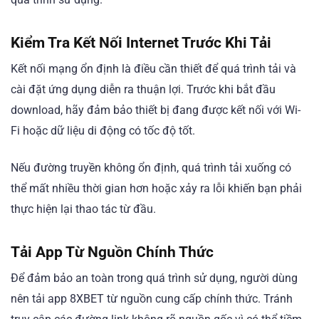
Kiểm Tra Kết Nối Internet Trước Khi Tải
Kết nối mạng ổn định là điều cần thiết để quá trình tải và
cài đặt ứng dụng diễn ra thuận lợi. Trước khi bắt đầu
download, hãy đảm bảo thiết bị đang được kết nối với Wi-
Fi hoặc dữ liệu di động có tốc độ tốt.
Nếu đường truyền không ổn định, quá trình tải xuống có
thể mất nhiều thời gian hơn hoặc xảy ra lỗi khiến bạn phải
thực hiện lại thao tác từ đầu.
Tải App Từ Nguồn Chính Thức
Để đảm bảo an toàn trong quá trình sử dụng, người dùng
nên tải app 8XBET từ nguồn cung cấp chính thức. Tránh