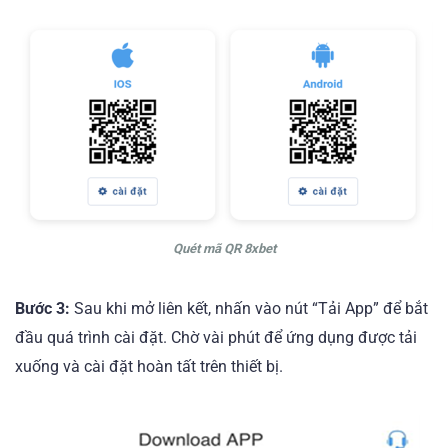
Quét mã QR 8xbet
Bước 3:
Sau khi mở liên kết, nhấn vào nút “Tải App” để bắt
đầu quá trình cài đặt. Chờ vài phút để ứng dụng được tải
xuống và cài đặt hoàn tất trên thiết bị.