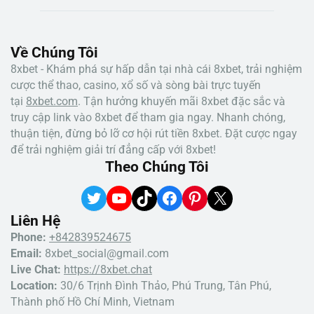
Về Chúng Tôi
8xbet - Khám phá sự hấp dẫn tại nhà cái 8xbet, trải nghiệm
cược thể thao, casino, xổ số và sòng bài trực tuyến
tại
8xbet.com
. Tận hưởng khuyến mãi 8xbet đặc sắc và
truy cập link vào 8xbet để tham gia ngay. Nhanh chóng,
thuận tiện, đừng bỏ lỡ cơ hội rút tiền 8xbet. Đặt cược ngay
để trải nghiệm giải trí đẳng cấp với 8xbet!
Theo Chúng Tôi
T
Y
T
F
P
X
Liên Hệ
w
o
i
a
i
Phone:
+842839524675
Email:
8xbet_social@gmail.com
i
u
k
c
n
Live Chat:
https://8xbet.chat
t
T
T
e
t
Location:
30/6 Trịnh Đình Thảo, Phú Trung, Tân Phú,
t
u
o
b
e
Thành phố Hồ Chí Minh, Vietnam