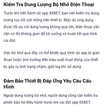
Kiểm Tra Dung Lượng Bộ Nhớ Điện Thoại
Trước khi tiến hành tải app 8XBET, bạn nên kiểm tra dung
lượng lưu trữ còn trống trên thiết bị. Mặc dù ứng dụng
được tối ưu với dung lượng không quá lớn, điện thoại vẫn
cần có đủ không gian để tải xuống và hoàn tất quá trình
cài đặt.
Việc bộ nhớ quá đầy có thể khiến quá trình tải app bị gián
đoạn hoặc ảnh hưởng đến hiệu suất hoạt động của thiết
bị, gây ra tình trạng chậm, giật lag khi sử dụng.
Đảm Bảo Thiết Bị Đáp Ứng Yêu Cầu Cấu
Hình
Ngoài dung lượng bộ nhớ, người dùng cũng cần kiểm tra
phiên bản hệ điều hành trước khi cài đặt app 8XBET.