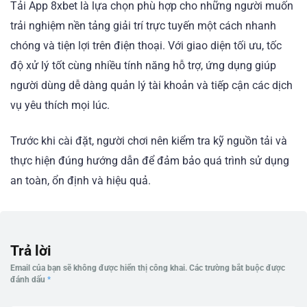
Tải App 8xbet là lựa chọn phù hợp cho những người muốn
trải nghiệm nền tảng giải trí trực tuyến một cách nhanh
chóng và tiện lợi trên điện thoại. Với giao diện tối ưu, tốc
độ xử lý tốt cùng nhiều tính năng hỗ trợ, ứng dụng giúp
người dùng dễ dàng quản lý tài khoản và tiếp cận các dịch
vụ yêu thích mọi lúc.
Trước khi cài đặt, người chơi nên kiểm tra kỹ nguồn tải và
thực hiện đúng hướng dẫn để đảm bảo quá trình sử dụng
an toàn, ổn định và hiệu quả.
Trả lời
Email của bạn sẽ không được hiển thị công khai.
Các trường bắt buộc được
đánh dấu
*