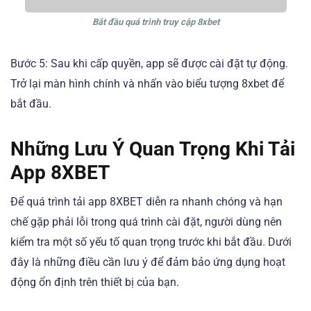
Bắt đầu quá trình truy cập 8xbet
Bước 5: Sau khi cấp quyền, app sẽ được cài đặt tự động.
Trở lại màn hình chính và nhấn vào biểu tượng 8xbet để
bắt đầu.
Những Lưu Ý Quan Trọng Khi Tải
App 8XBET
Để quá trình tải app 8XBET diễn ra nhanh chóng và hạn
chế gặp phải lỗi trong quá trình cài đặt, người dùng nên
kiểm tra một số yếu tố quan trọng trước khi bắt đầu. Dưới
đây là những điều cần lưu ý để đảm bảo ứng dụng hoạt
động ổn định trên thiết bị của bạn.