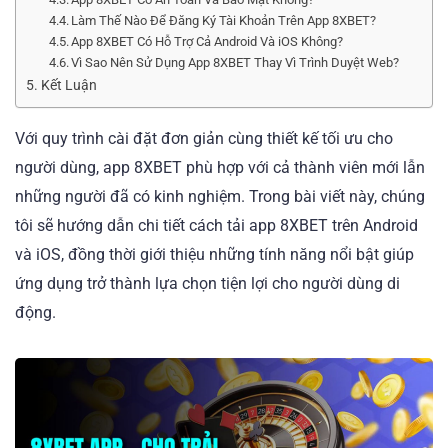
Làm Thế Nào Để Đăng Ký Tài Khoản Trên App 8XBET?
App 8XBET Có Hỗ Trợ Cả Android Và iOS Không?
Vì Sao Nên Sử Dụng App 8XBET Thay Vì Trình Duyệt Web?
Kết Luận
Với quy trình cài đặt đơn giản cùng thiết kế tối ưu cho
người dùng, app 8XBET phù hợp với cả thành viên mới lẫn
những người đã có kinh nghiệm. Trong bài viết này, chúng
tôi sẽ hướng dẫn chi tiết cách tải app 8XBET trên Android
và iOS, đồng thời giới thiệu những tính năng nổi bật giúp
ứng dụng trở thành lựa chọn tiện lợi cho người dùng di
động.