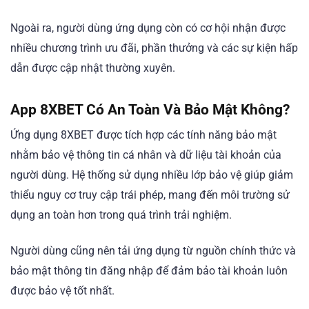
Ngoài ra, người dùng ứng dụng còn có cơ hội nhận được
nhiều chương trình ưu đãi, phần thưởng và các sự kiện hấp
dẫn được cập nhật thường xuyên.
App 8XBET Có An Toàn Và Bảo Mật Không?
Ứng dụng 8XBET được tích hợp các tính năng bảo mật
nhằm bảo vệ thông tin cá nhân và dữ liệu tài khoản của
người dùng. Hệ thống sử dụng nhiều lớp bảo vệ giúp giảm
thiểu nguy cơ truy cập trái phép, mang đến môi trường sử
dụng an toàn hơn trong quá trình trải nghiệm.
Người dùng cũng nên tải ứng dụng từ nguồn chính thức và
bảo mật thông tin đăng nhập để đảm bảo tài khoản luôn
được bảo vệ tốt nhất.