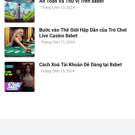
An Toàn Và Thú Vị Trên 8xbet
Tháng Chín 13, 2024
Bước vào Thế Giới Hấp Dẫn của Trò Chơi
Live Casino 8xbet
Tháng Chín 13, 2024
Cách Xoá Tài Khoản Dễ Dàng tại 8xbet
Tháng Chín 13, 2024