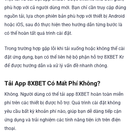
phù hợp với cả người dùng mới. Bạn chỉ cần truy cập đúng
nguồn tải, lựa chọn phiên bản phù hợp với thiết bị Android
hoặc iOS, sau đó thực hiện theo hướng dẫn từng bước là
có thể hoàn tất quá trình cài đặt.
Trong trường hợp gặp lỗi khi tải xuống hoặc không thể cài
đặt ứng dụng, bạn có thể liên hệ bộ phận hỗ trợ 8XBET Kr
để được hướng dẫn và xử lý vấn đề nhanh chóng.
Tải App 8XBET Có Mất Phí Không?
Không. Người dùng có thể tải app 8XBET hoàn toàn miễn
phí trên các thiết bị được hỗ trợ. Quá trình cài đặt không
yêu cầu bất kỳ khoản phí nào, giúp bạn dễ dàng tiếp cận
ứng dụng và trải nghiệm các tính năng tiện ích trên điện
thoại.