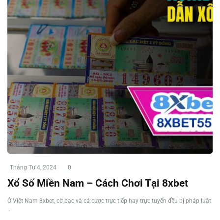
Tháng Tư 4, 2024
0
Xổ Số Miền Nam – Cách Chơi Tại 8xbet
Ở Việt Nam 8xbet, cờ bạc và cá cược trực tiếp hay trực tuyến đều bị pháp luật
...