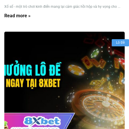
Xổ số - một trò chơi kinh điển mang lại cảm giác hồi hộp và hy vọng cho ...
Read more »
Lô Đề