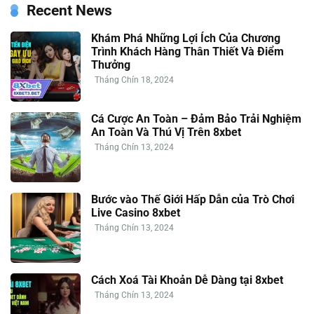
Recent News
Khám Phá Những Lợi Ích Của Chương
Trình Khách Hàng Thân Thiết Và Điểm
Thưởng
Tháng Chín 18, 2024
Cá Cược An Toàn – Đảm Bảo Trải Nghiệm
An Toàn Và Thú Vị Trên 8xbet
Tháng Chín 13, 2024
Bước vào Thế Giới Hấp Dẫn của Trò Chơi
Live Casino 8xbet
Tháng Chín 13, 2024
Cách Xoá Tài Khoản Dễ Dàng tại 8xbet
Tháng Chín 13, 2024