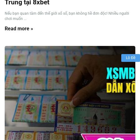
Trung tại 8xbet
Nếu bạn quan tâm đến thế giới xổ số, bạn không hề đơn độc! Nhiều người
chơi muốn ...
Read more »
Lô Đề