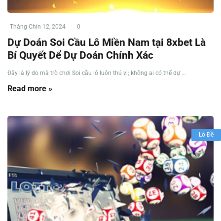
Tháng Chín 12, 2024
0
Dự Doán Soi Cầu Lô Miền Nam tại 8xbet Là
Bí Quyết Dể Dự Doán Chính Xác
Đây là lý do mà trò chơi Soi cầu lô luôn thú vị; không ai có thể dự ...
Read more »
Lô Đề