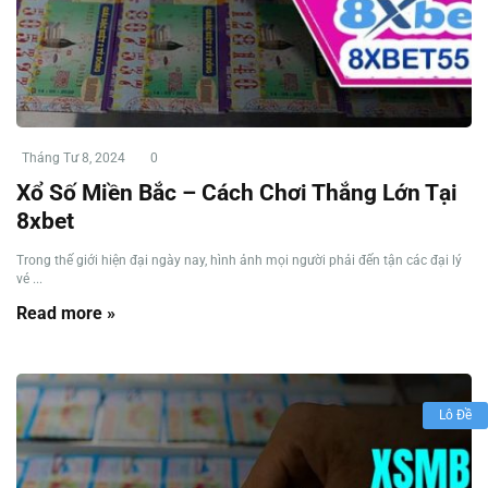
Tháng Tư 8, 2024
0
Xổ Số Miền Bắc – Cách Chơi Thắng Lớn Tại
8xbet
Trong thế giới hiện đại ngày nay, hình ảnh mọi người phải đến tận các đại lý
vé ...
Read more »
Lô Đề