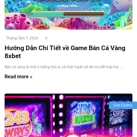
Tháng Tám 7, 2024
0
Hướng Dẫn Chi Tiết về Game Bán Cá Vàng
8xbet
Bán cá vàng là một ý tưởng thú vị, và thật tuyệt vời khi họ kết hợp hai ...
Read more »
Live Casino