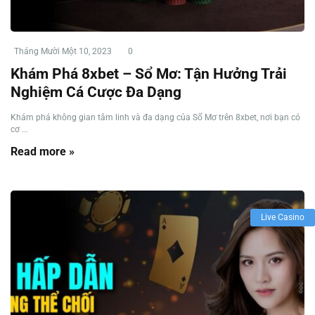
Tháng Mười Một 10, 2023
0
Khám Phá 8xbet – Sổ Mơ: Tận Hưởng Trải
Nghiệm Cá Cược Đa Dạng
Khám phá không gian tâm linh và đa dạng của Sổ Mơ trên 8xbet, nơi bạn có
cơ ...
Read more »
Live Casino