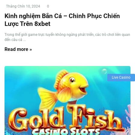
Tháng Chín 10, 2024
0
Kinh nghiệm Bắn Cá – Chinh Phục Chiến
Lược Trên 8xbet
Trong thế giới game trực tuyến không ngừng phát triển, các trò chơi liên quan
đến câu cá ...
Read more »
Live Casino