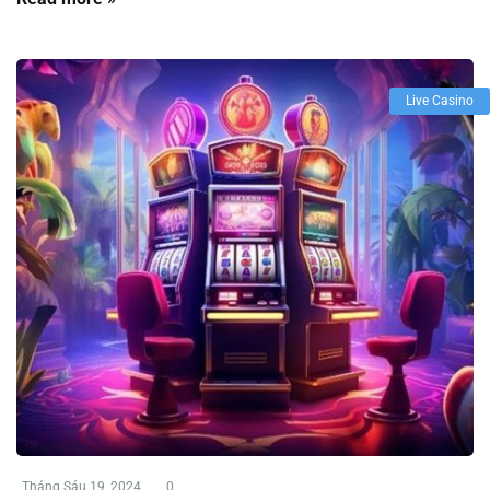
Live Casino
Tháng Sáu 19, 2024
0