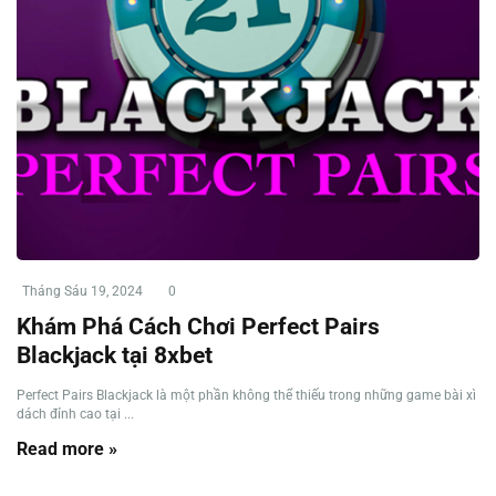
Tháng Sáu 19, 2024
0
Khám Phá Cách Chơi Perfect Pairs
Blackjack tại 8xbet
Perfect Pairs Blackjack là một phần không thể thiếu trong những game bài xì
dách đỉnh cao tại ...
Read more »