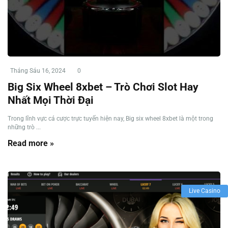
Tháng Sáu 16, 2024
0
Big Six Wheel 8xbet – Trò Chơi Slot Hay
Nhất Mọi Thời Đại
Trong lĩnh vực cá cược trực tuyến hiện nay, Big six wheel 8xbet là một trong
những trò ...
Read more »
Live Casino