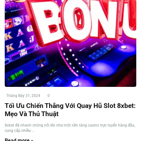
Tháng Bảy 31, 2024
0
Tối Ưu Chiến Thắng Với Quay Hũ Slot 8xbet:
Mẹo Và Thủ Thuật
8xbet đã nhanh chóng nổi lên như một nền tảng casino trực tuyến hàng đầu,
cung cấp nhiều ...
Read more »