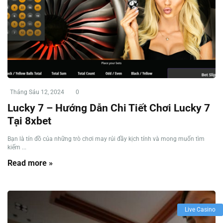
Tháng Sáu 12, 2024
0
Lucky 7 – Hướng Dẫn Chi Tiết Chơi Lucky 7
Tại 8xbet
Bạn là tín đồ của những trò chơi may rủi đầy kịch tính và mong muốn tìm
kiếm ...
Read more »
Live Casino