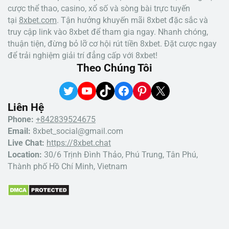
cược thể thao, casino, xổ số và sòng bài trực tuyến
tại
8xbet.com
. Tận hưởng khuyến mãi 8xbet đặc sắc và
truy cập link vào 8xbet để tham gia ngay. Nhanh chóng,
thuận tiện, đừng bỏ lỡ cơ hội rút tiền 8xbet. Đặt cược ngay
để trải nghiệm giải trí đẳng cấp với 8xbet!
Theo Chúng Tôi
T
Y
T
F
P
X
Liên Hệ
w
o
i
a
i
Phone:
+842839524675
Email:
8xbet_social@gmail.com
i
u
k
c
n
Live Chat:
https://8xbet.chat
t
T
T
e
t
Location:
30/6 Trịnh Đình Thảo, Phú Trung, Tân Phú,
t
u
o
b
e
Thành phố Hồ Chí Minh, Vietnam
e
b
k
o
r
r
e
o
e
k
s