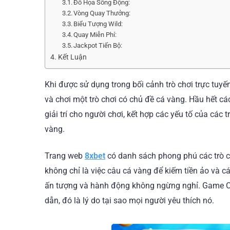
Đồ Họa Sống Động:
Vòng Quay Thưởng:
Biểu Tượng Wild:
Quay Miễn Phí:
Jackpot Tiến Bộ:
Kết Luận
Khi được sử dụng trong bối cảnh trò chơi trực tuy
và chơi một trò chơi có chủ đề cá vàng. Hầu hết cá
giải trí cho người chơi, kết hợp các yếu tố của các 
vàng.
Trang web
8xbet
có danh sách phong phú các trò ch
không chỉ là việc câu cá vàng để kiếm tiền ảo và c
ấn tượng và hành động không ngừng nghỉ. Game Cá 
dẫn, đó là lý do tại sao mọi người yêu thích nó.