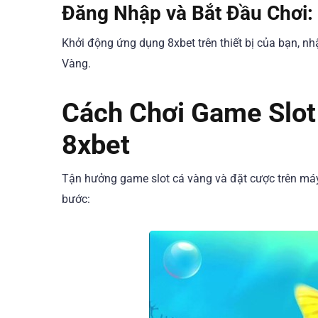
Đăng Nhập và Bắt Đầu Chơi:
Khởi động ứng dụng 8xbet trên thiết bị của bạn, nh
Vàng.
Cách Chơi Game Slot 
8xbet
Tận hưởng game slot cá vàng và đặt cược trên máy 
bước: