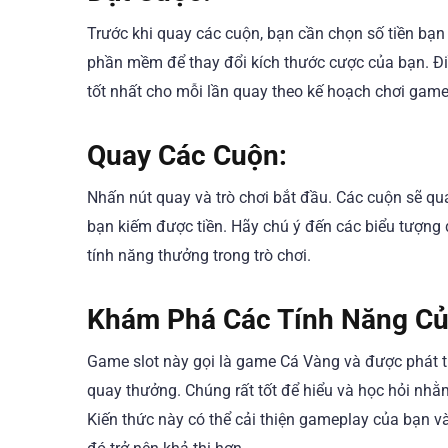
Trước khi quay các cuộn, bạn cần chọn số tiền bạn
phần mềm để thay đổi kích thước cược của bạn. Đi
tốt nhất cho mỗi lần quay theo kế hoạch chơi game
Quay Các Cuộn:
Nhấn nút quay và trò chơi bắt đầu. Các cuộn sẽ qua
bạn kiếm được tiền. Hãy chú ý đến các biểu tượng đ
tính năng thưởng trong trò chơi.
Khám Phá Các Tính Năng Của
Game slot này gọi là game Cá Vàng và được phát tri
quay thưởng. Chúng rất tốt để hiểu và học hỏi nh
Kiến thức này có thể cải thiện gameplay của bạn và