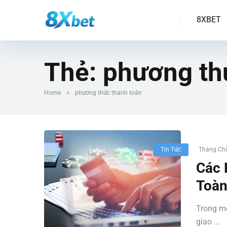
8XBET
Thẻ:
phương th
Home
»
phương thức thanh toán
Tin Tức
Tháng Chí
Các 
Toàn
Trong mô
giao ...