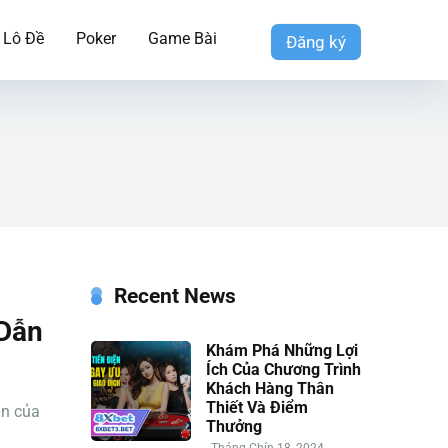
Lô Đề
Poker
Game Bài
Đăng ký
Recent News
Dẫn
Khám Phá Những Lợi
Ích Của Chương Trình
Khách Hàng Thân
Thiết Và Điểm
àn của
Thưởng
Tháng Chín 18, 2024