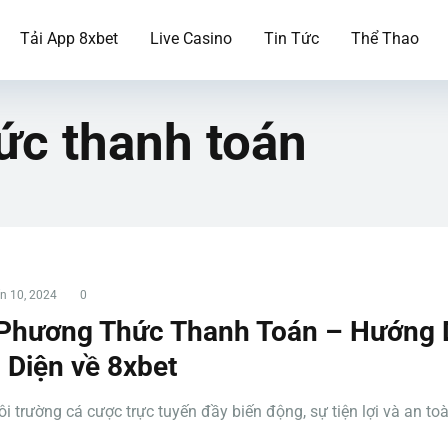
Tải App 8xbet
Live Casino
Tin Tức
Thể Thao
ức thanh toán
n 10, 2024
0
Phương Thức Thanh Toán – Hướng 
 Diện về 8xbet
i trường cá cược trực tuyến đầy biến động, sự tiện lợi và an to