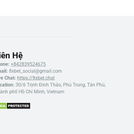
iên Hệ
one:
+842839524675
ail:
8xbet_social@gmail.com
ve Chat:
https://8xbet.chat
cation:
30/6 Trịnh Đình Thảo, Phú Trung, Tân Phú,
ành phố Hồ Chí Minh, Vietnam