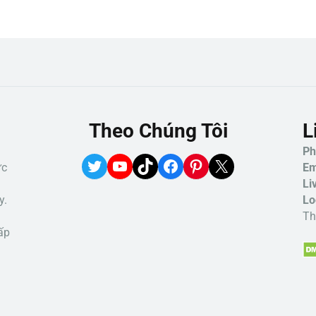
Theo Chúng Tôi
L
Ph
ực
Em
T
Y
T
F
P
X
Li
w
o
i
a
i
y.
Lo
Th
i
u
k
c
n
ấp
t
T
T
e
t
t
u
o
b
e
e
b
k
o
r