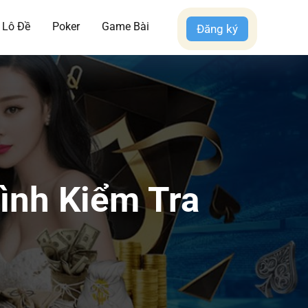
Lô Đề
Poker
Game Bài
Đăng ký
ình Kiểm Tra