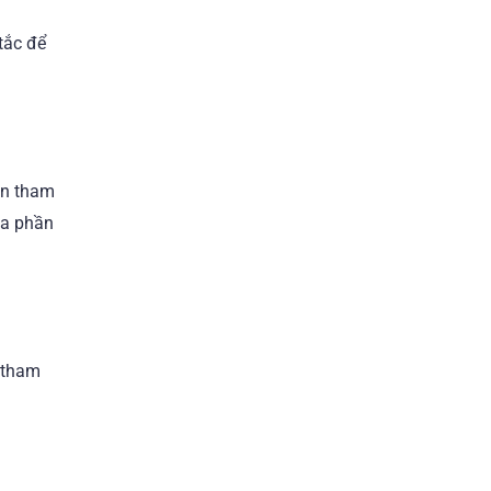
tắc để
ện tham
óa phần
c tham