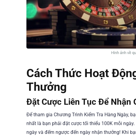
Hình ảnh về q
Cách Thức Hoạt Độn
Thưởng
Đặt Cược Liên Tục Để Nhận 
Để tham gia Chương Trình Kiểm Tra Hàng Ngày, bạn 
nhất là bạn phải đặt cược tối thiểu 100K mỗi ngày
ngày và đếm ngược đến ngày nhận thưởng! Khi bạn đ