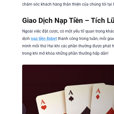
chăm sóc khách hàng thân thiện của chúng tôi tại
Giao Dịch Nạp Tiền – Tích 
Ngoài việc đặt cược, có một yếu tố quan trọng khác
dịch
nạp tiền 8xbet
thành công trong tuần, mỗi giao 
mình mỗi thứ Hai khi các phần thưởng được phát h
trong khi mở khóa những phần thưởng hấp dẫn!