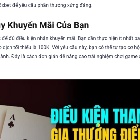
 8xbet để yêu cầu phần thưởng xứng đáng.
Lũy Khuyến Mãi Của Bạn
 để đủ điều kiện nhận khuyến mãi. Bạn cần thực hiện ít nhất ba
dịch tối thiểu là 100K. Với yêu cầu này, bạn có thể tự tạo cơ hộ
ành. Đây là cách đơn giản để nâng cao trải nghiệm chơi game