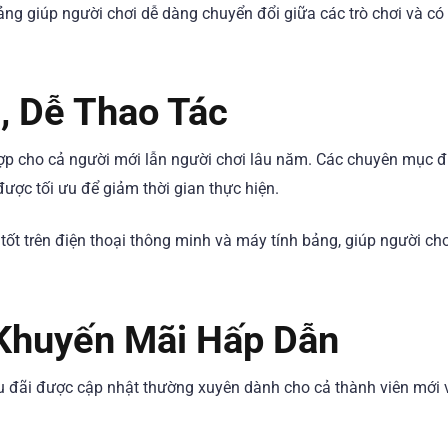
ảng giúp người chơi dễ dàng chuyển đổi giữa các trò chơi và có
, Dễ Thao Tác
 hợp cho cả người mới lẫn người chơi lâu năm. Các chuyên mục 
được tối ưu để giảm thời gian thực hiện.
tốt trên điện thoại thông minh và máy tính bảng, giúp người chơ
Khuyến Mãi Hấp Dẫn
u đãi được cập nhật thường xuyên dành cho cả thành viên mới 