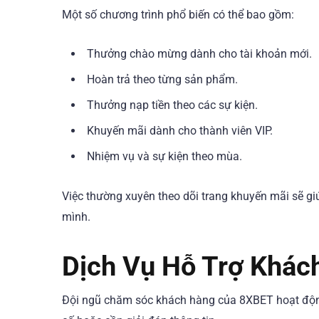
Một số chương trình phổ biến có thể bao gồm:
Thưởng chào mừng dành cho tài khoản mới.
Hoàn trả theo từng sản phẩm.
Thưởng nạp tiền theo các sự kiện.
Khuyến mãi dành cho thành viên VIP.
Nhiệm vụ và sự kiện theo mùa.
Việc thường xuyên theo dõi trang khuyến mãi sẽ gi
mình.
Dịch Vụ Hỗ Trợ Khác
Đội ngũ chăm sóc khách hàng của 8XBET hoạt động