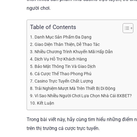
người chơi.
Table of Contents
Danh Mục Sản Phẩm Đa Dạng
Giao Diện Thân Thiện, Dễ Thao Tác
Nhiều Chương Trình Khuyến Mãi Hấp Dẫn
Dịch Vụ Hỗ Trợ Khách Hàng
Bảo Mật Thông Tin Và Giao Dịch
Cá Cược Thể Thao Phong Phú
Casino Trực Tuyến Chất Lượng
Trải Nghiệm Mượt Mà Trên Thiết Bị Di Động
Vì Sao Nhiều Người Chơi Lựa Chọn Nhà Cái 8XBET?
Kết Luận
Trong bài viết này, hãy cùng tìm hiểu những điểm
trên thị trường cá cược trực tuyến.