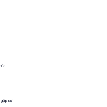
 của
 gặp sự