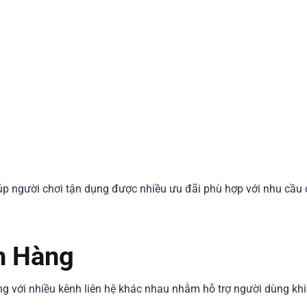
úp người chơi tận dụng được nhiều ưu đãi phù hợp với nhu cầu
h Hàng
 với nhiều kênh liên hệ khác nhau nhằm hỗ trợ người dùng khi