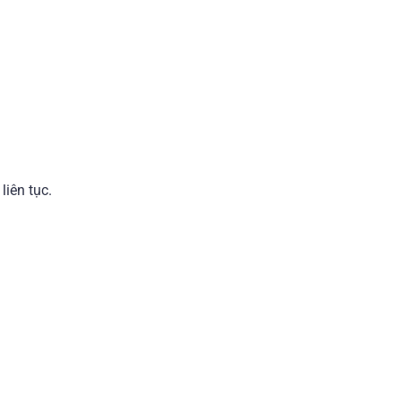
.
liên tục.