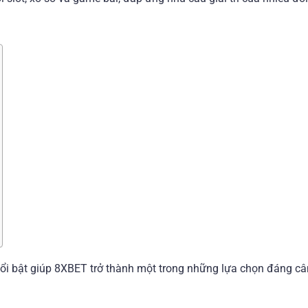
 nổi bật giúp 8XBET trở thành một trong những lựa chọn đáng c