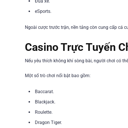
Đua xe.
eSports.
Ngoài cược trước trận, nền tảng còn cung cấp cá cượ
Casino Trực Tuyến C
Nếu yêu thích không khí sòng bài, người chơi có th
Một số trò chơi nổi bật bao gồm:
Baccarat.
Blackjack.
Roulette.
Dragon Tiger.