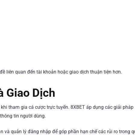
đề liên quan đến tài khoản hoặc giao dịch thuận tiện hơn.
à Giao Dịch
 khi tham gia cá cược trực tuyến. 8XBET áp dụng các giải pháp
thông tin người dùng.
ản và quản lý đăng nhập để góp phần hạn chế các rủi ro trong q