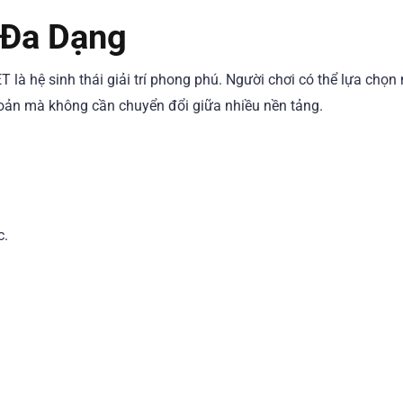
 Đa Dạng
là hệ sinh thái giải trí phong phú. Người chơi có thể lựa chọn
hoản mà không cần chuyển đổi giữa nhiều nền tảng.
c.