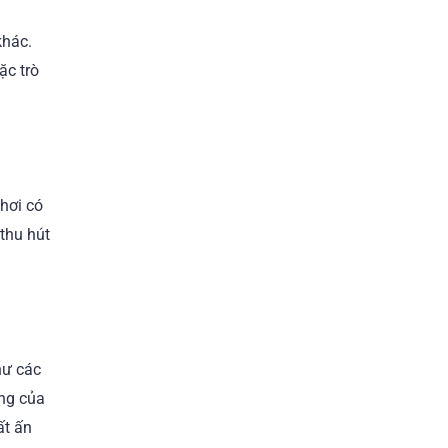
khác.
ặc trò
hơi có
thu hút
như các
ộng của
ất ấn