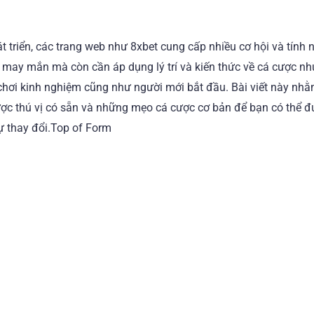
t triển, các trang web như 8xbet cung cấp nhiều cơ hội và tính
 may mắn mà còn cần áp dụng lý trí và kiến thức về cá cược nh
chơi kinh nghiệm cũng như người mới bắt đầu. Bài viết này nh
ợc thú vị có sẵn và những mẹo cá cược cơ bản để bạn có thể đ
ự thay đổi.Top of Form