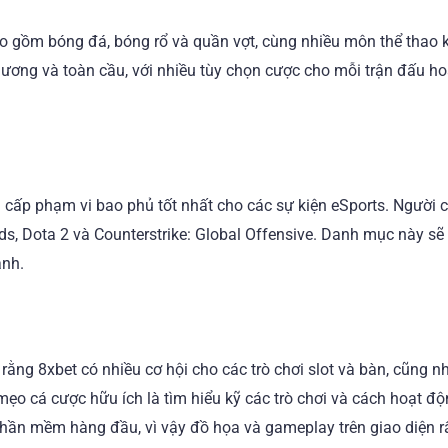
o gồm bóng đá, bóng rổ và quần vợt, cùng nhiều môn thể thao 
ương và toàn cầu, với nhiều tùy chọn cược cho mỗi trận đấu ho
g cấp phạm vi bao phủ tốt nhất cho các sự kiện eSports. Người c
s, Dota 2 và Counterstrike: Global Offensive. Danh mục này sẽ 
anh.
ết rằng 8xbet có nhiều cơ hội cho các trò chơi slot và bàn, cũng 
, mẹo cá cược hữu ích là tìm hiểu kỹ các trò chơi và cách hoạt đ
phần mềm hàng đầu, vì vậy đồ họa và gameplay trên giao diện r