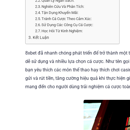
Quản Lý Ngân Sách:
Nghiên Cứu Và Phân Tích:
Tận Dụng Khuyến Mãi:
Tránh Cá Cược Theo Cảm Xúc:
Sử Dụng Các Công Cụ Cá Cược:
Học Hỏi Từ Kinh Nghiệm:
Kết Luận
8xbet đã nhanh chóng phát triển để trở thành một 
dễ sử dụng và nhiều lựa chọn cá cược. Như tên gọi 
bạn yêu thích các môn thể thao hay thích chơi casi
gửi và rút tiền, tăng cường hiệu quả khi thực hiện
mang đến cho người dùng trải nghiệm cá cược toàn