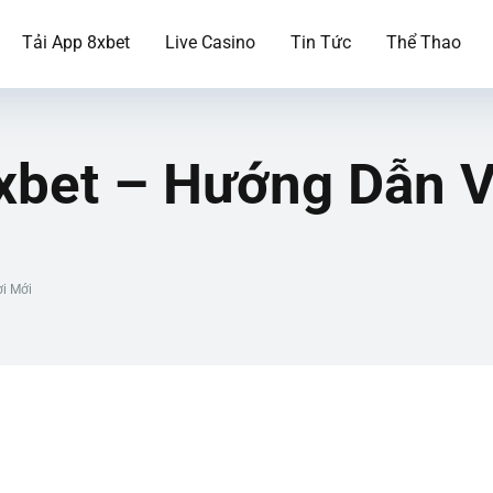
Tải App 8xbet
Live Casino
Tin Tức
Thể Thao
xbet – Hướng Dẫn 
i Mới