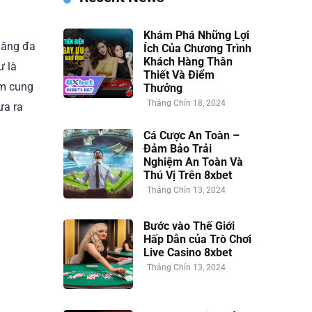
Khám Phá Những Lợi
 năng đa
Ích Của Chương Trình
Khách Hàng Thân
ư là
Thiết Và Điểm
ằm cung
Thưởng
Tháng Chín 18, 2024
ưa ra
Cá Cược An Toàn –
Đảm Bảo Trải
Nghiệm An Toàn Và
Thú Vị Trên 8xbet
Tháng Chín 13, 2024
Bước vào Thế Giới
Hấp Dẫn của Trò Chơi
Live Casino 8xbet
Tháng Chín 13, 2024