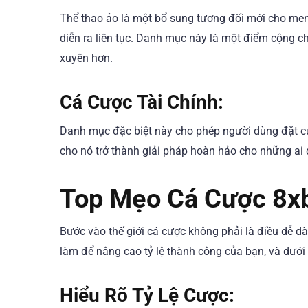
Thể thao ảo là một bổ sung tương đối mới cho menu
diễn ra liên tục. Danh mục này là một điểm cộng 
xuyên hơn.
Cá Cược Tài Chính:
Danh mục đặc biệt này cho phép người dùng đặt cượ
cho nó trở thành giải pháp hoàn hảo cho những ai 
Top Mẹo Cá Cược 8x
Bước vào thế giới cá cược không phải là điều dễ dà
làm để nâng cao tỷ lệ thành công của bạn, và dướ
Hiểu Rõ Tỷ Lệ Cược: