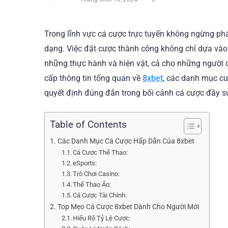
Trong lĩnh vực cá cược trực tuyến không ngừng phá
dạng. Việc đặt cược thành công không chỉ dựa vào
những thực hành và hiện vật, cả cho những người 
cấp thông tin tổng quan về
8xbet
, các danh mục cư
quyết định đúng đắn trong bối cảnh cá cược đầy s
Table of Contents
Các Danh Mục Cá Cược Hấp Dẫn Của 8xbet
Cá Cược Thể Thao:
eSports:
Trò Chơi Casino:
Thể Thao Ảo:
Cá Cược Tài Chính:
Top Mẹo Cá Cược 8xbet Dành Cho Người Mới
Hiểu Rõ Tỷ Lệ Cược: