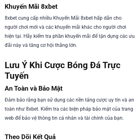
Khuyến Mãi 8xbet
8xbet cung cấp nhiều Khuyến Mãi 8xbet hấp dẫn cho
người chơi mới và các khuyến mãi khác cho người chơi
hiện tại. Hãy kiểm tra phần khuyến mãi để tận dụng các ưu
đãi này và tăng cơ hội thắng lớn.
Lưu Ý Khi Cược Bóng Đá Trực
Tuyến
An Toàn và Bảo Mật
Đảm bảo rằng bạn sử dụng các nền tảng cược uy tín và an
toàn như 8xbet. Kiểm tra các biện pháp bảo mật của trang
web để bảo vệ thông tin cá nhân và tài chính của bạn.
Theo Dõi Kết Quả