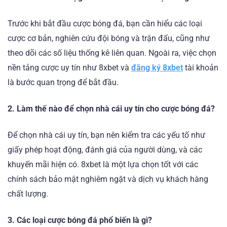
Trước khi bắt đầu cược bóng đá, bạn cần hiểu các loại
cược cơ bản, nghiên cứu đội bóng và trận đấu, cũng như
theo dõi các số liệu thống kê liên quan. Ngoài ra, việc chọn
nền tảng cược uy tín như 8xbet và
đăng ký 8xbet
tài khoản
là bước quan trọng để bắt đầu.
2. Làm thế nào để chọn nhà cái uy tín cho cược bóng đá?
Để chọn nhà cái uy tín, bạn nên kiểm tra các yếu tố như
giấy phép hoạt động, đánh giá của người dùng, và các
khuyến mãi hiện có. 8xbet là một lựa chọn tốt với các
chính sách bảo mật nghiêm ngặt và dịch vụ khách hàng
chất lượng.
3. Các loại cược bóng đá phổ biến là gì?