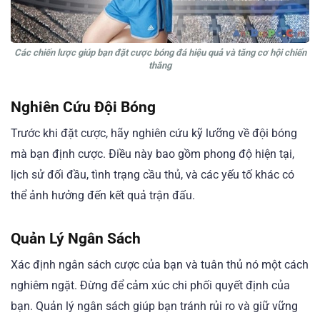
Các chiến lược giúp bạn đặt cược bóng đá hiệu quả và tăng cơ hội chiến
thắng
Nghiên Cứu Đội Bóng
Trước khi đặt cược, hãy nghiên cứu kỹ lưỡng về đội bóng
mà bạn định cược. Điều này bao gồm phong độ hiện tại,
lịch sử đối đầu, tình trạng cầu thủ, và các yếu tố khác có
thể ảnh hưởng đến kết quả trận đấu.
Quản Lý Ngân Sách
Xác định ngân sách cược của bạn và tuân thủ nó một cách
nghiêm ngặt. Đừng để cảm xúc chi phối quyết định của
bạn. Quản lý ngân sách giúp bạn tránh rủi ro và giữ vững