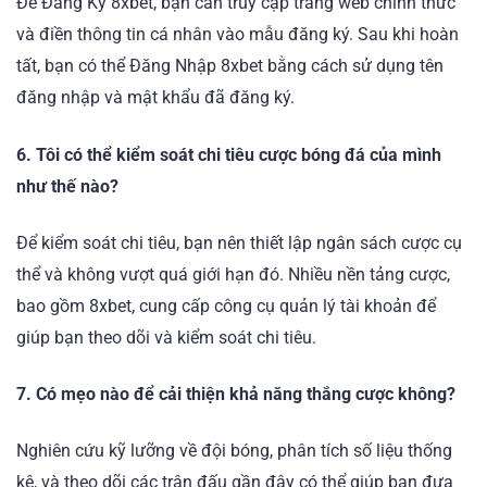
Để Đăng Ký 8xbet, bạn cần truy cập trang web chính thức
và điền thông tin cá nhân vào mẫu đăng ký. Sau khi hoàn
tất, bạn có thể Đăng Nhập 8xbet bằng cách sử dụng tên
đăng nhập và mật khẩu đã đăng ký.
6. Tôi có thể kiểm soát chi tiêu cược bóng đá của mình
như thế nào?
Để kiểm soát chi tiêu, bạn nên thiết lập ngân sách cược cụ
thể và không vượt quá giới hạn đó. Nhiều nền tảng cược,
bao gồm 8xbet, cung cấp công cụ quản lý tài khoản để
giúp bạn theo dõi và kiểm soát chi tiêu.
7. Có mẹo nào để cải thiện khả năng thắng cược không?
Nghiên cứu kỹ lưỡng về đội bóng, phân tích số liệu thống
kê, và theo dõi các trận đấu gần đây có thể giúp bạn đưa