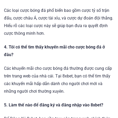
Các loại cược bóng đá phổ biến bao gồm cược tỷ số trận
đấu, cược châu Á, cược tài xỉu, và cược dự đoán đội thắng.
Hiểu rõ các loại cược này sẽ giúp bạn đưa ra quyết định
cược thông minh hơn.
4. Tôi có thể tìm thấy khuyến mãi cho cược bóng đá ở
đâu?
Các khuyến mãi cho cược bóng đá thường được cung cấp
trên trang web của nhà cái. Tại 8xbet, bạn có thể tìm thấy
các khuyến mãi hấp dẫn dành cho người chơi mới và
những người chơi thường xuyên.
5. Làm thế nào để đăng ký và đăng nhập vào 8xbet?