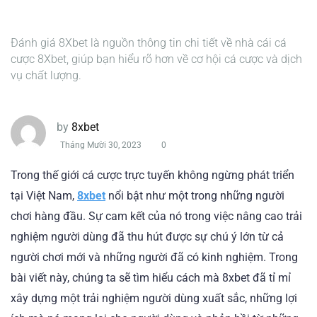
Đánh giá 8Xbet là nguồn thông tin chi tiết về nhà cái cá
cược 8Xbet, giúp bạn hiểu rõ hơn về cơ hội cá cược và dịch
vụ chất lượng.
by
8xbet
Tháng Mười 30, 2023
0
Trong thế giới cá cược trực tuyến không ngừng phát triển
tại Việt Nam,
8xbet
nổi bật như một trong những người
chơi hàng đầu. Sự cam kết của nó trong việc nâng cao trải
nghiệm người dùng đã thu hút được sự chú ý lớn từ cả
người chơi mới và những người đã có kinh nghiệm. Trong
bài viết này, chúng ta sẽ tìm hiểu cách mà 8xbet đã tỉ mỉ
xây dựng một trải nghiệm người dùng xuất sắc, những lợi