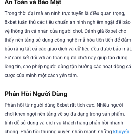
An Toàn và Bảo Mật
Trong thời đại mà an ninh trực tuyến là điều quan trọng,
8xbet tuân thủ các tiêu chuẩn an ninh nghiêm ngặt để bảo
vệ thông tin cá nhân của người chơi. Đánh giá 8xbet cho
thấy nền tảng sử dụng công nghệ mã hóa tiên tiến để đảm
bảo rằng tất cả các giao dịch và dữ liệu đều được bảo mật.
Sự cam kết đối với an toàn người chơi này giúp tạo dựng
lòng tin, cho phép người dùng tận hưởng các hoạt động cá
cược của mình một cách yên tâm.
Phản Hồi Người Dùng
Phản hồi từ người dùng 8xbet rất tích cực. Nhiều người
chơi khen ngợi nền tảng về sự đa dạng trong sản phẩm,
tính dễ sử dụng và dịch vụ khách hàng phản hồi nhanh
chóng. Phản hồi thường xuyên nhấn mạnh những
khuyến