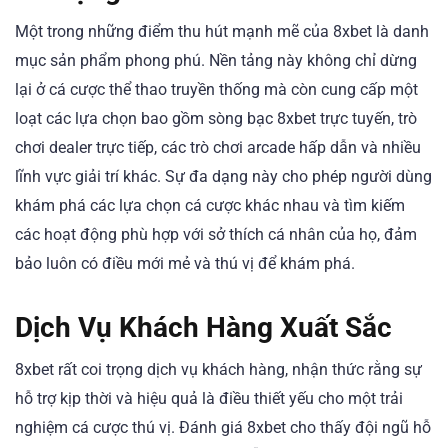
Một trong những điểm thu hút mạnh mẽ của 8xbet là danh
mục sản phẩm phong phú. Nền tảng này không chỉ dừng
lại ở cá cược thể thao truyền thống mà còn cung cấp một
loạt các lựa chọn bao gồm sòng bạc 8xbet trực tuyến, trò
chơi dealer trực tiếp, các trò chơi arcade hấp dẫn và nhiều
lĩnh vực giải trí khác. Sự đa dạng này cho phép người dùng
khám phá các lựa chọn cá cược khác nhau và tìm kiếm
các hoạt động phù hợp với sở thích cá nhân của họ, đảm
bảo luôn có điều mới mẻ và thú vị để khám phá.
Dịch Vụ Khách Hàng Xuất Sắc
8xbet rất coi trọng dịch vụ khách hàng, nhận thức rằng sự
hỗ trợ kịp thời và hiệu quả là điều thiết yếu cho một trải
nghiệm cá cược thú vị. Đánh giá 8xbet cho thấy đội ngũ hỗ