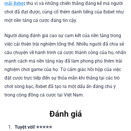
mãi 8xbet
thú vị và những chiến thắng đáng kể mà người
chơi đã đạt được, củng cố thêm danh tiếng của 8xbet như
một nền tảng cá cược đáng tin cậy.
Người dùng đánh giá cao sự cam kết của nền tảng trong
việc cải thiện trải nghiệm tổng thể. Nhiều người đã chia sẻ
câu chuyện về hành trình cá cược thành công của họ, nhấn
mạnh cách mà nền tảng này đã làm phong phú thêm trải
nghiệm chơi game của họ. Từ cảm giác hồi hộp của việc
đặt cược trực tiếp đến sự thỏa mãn khi thắng tại các trò
chơi sòng bạc, 8xbet đã tạo ra một dấu ấn đáng chú ý
trong cộng đồng cá cược tại Việt Nam.
Đánh giá
Tuyệt vời!
⭐⭐⭐⭐⭐