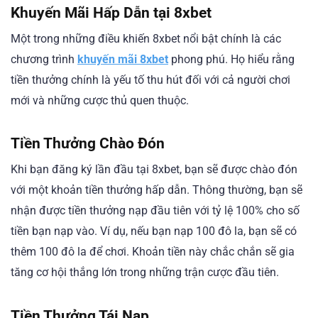
Khuyến Mãi Hấp Dẫn tại 8xbet
Một trong những điều khiến 8xbet nổi bật chính là các
chương trình
khuyến mãi 8xbet
phong phú. Họ hiểu rằng
tiền thưởng chính là yếu tố thu hút đối với cả người chơi
mới và những cược thủ quen thuộc.
Tiền Thưởng Chào Đón
Khi bạn đăng ký lần đầu tại 8xbet, bạn sẽ được chào đón
với một khoản tiền thưởng hấp dẫn. Thông thường, bạn sẽ
nhận được tiền thưởng nạp đầu tiên với tỷ lệ 100% cho số
tiền bạn nạp vào. Ví dụ, nếu bạn nạp 100 đô la, bạn sẽ có
thêm 100 đô la để chơi. Khoản tiền này chắc chắn sẽ gia
tăng cơ hội thắng lớn trong những trận cược đầu tiên.
Tiền Thưởng Tái Nạp