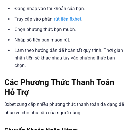
Đăng nhập vào tài khoản của bạn.
Truy cập vào phần
rút tiền 8xbet
.
Chọn phương thức bạn muốn.
Nhập số tiền bạn muốn rút.
Làm theo hướng dẫn để hoàn tất quy trình. Thời gian
nhận tiền sẽ khác nhau tùy vào phương thức bạn
chọn.
Các Phương Thức Thanh Toán
Hỗ Trợ
8xbet cung cấp nhiều phương thức thanh toán đa dạng để
phục vụ cho nhu cầu của người dùng: