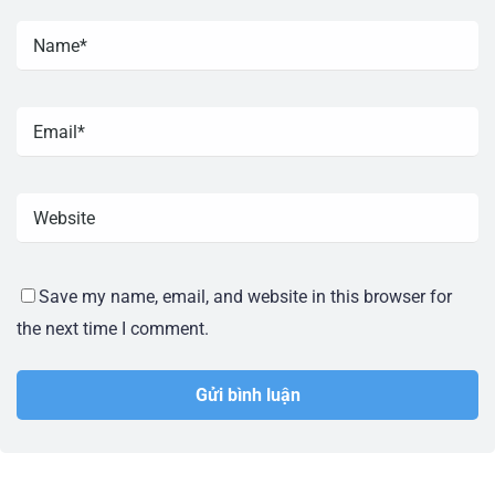
Save my name, email, and website in this browser for
the next time I comment.