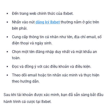
Đến trang web chính thức của 8xbet.
Nhấn vào nút
dăng ký 8xbet
thường nằm ở góc trên
bên phải.
Cung cấp thông tin cá nhân như tên, địa chỉ email, số
điện thoại và ngày sinh.
Chọn một tên đăng nhập duy nhất và mật khẩu an
toàn.
Đọc và đồng ý với các điều khoản và điều kiện.
Theo dõi email hoặc tin nhắn xác minh và thực hiện
theo hướng dẫn.
Sau khi tài khoản được xác minh, bạn đã sẵn sàng bắt đầu
hành trình cá cược tại 8xbet.