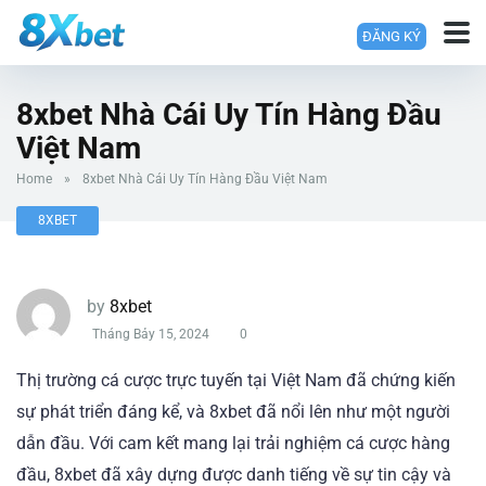
ĐĂNG KÝ
8xbet Nhà Cái Uy Tín Hàng Đầu
Việt Nam
Home
»
8xbet Nhà Cái Uy Tín Hàng Đầu Việt Nam
8XBET
by
8xbet
Tháng Bảy 15, 2024
0
Thị trường cá cược trực tuyến tại Việt Nam đã chứng kiến
sự phát triển đáng kể, và 8xbet đã nổi lên như một người
dẫn đầu. Với cam kết mang lại trải nghiệm cá cược hàng
đầu, 8xbet đã xây dựng được danh tiếng về sự tin cậy và