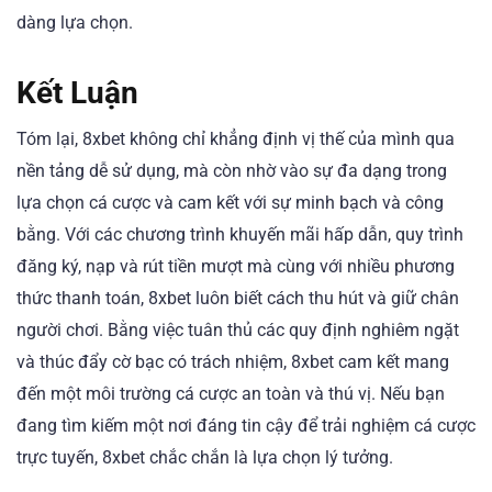
dàng lựa chọn.
Kết Luận
Tóm lại, 8xbet không chỉ khẳng định vị thế của mình qua
nền tảng dễ sử dụng, mà còn nhờ vào sự đa dạng trong
lựa chọn cá cược và cam kết với sự minh bạch và công
bằng. Với các chương trình khuyến mãi hấp dẫn, quy trình
đăng ký, nạp và rút tiền mượt mà cùng với nhiều phương
thức thanh toán, 8xbet luôn biết cách thu hút và giữ chân
người chơi. Bằng việc tuân thủ các quy định nghiêm ngặt
và thúc đẩy cờ bạc có trách nhiệm, 8xbet cam kết mang
đến một môi trường cá cược an toàn và thú vị. Nếu bạn
đang tìm kiếm một nơi đáng tin cậy để trải nghiệm cá cược
trực tuyến, 8xbet chắc chắn là lựa chọn lý tưởng.