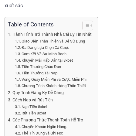
xuất sắc.
Table of Contents
Hành Trình Trở Thành Nhà Cái Uy Tín Nhất
Giao Diện Thân Thiện và Dễ Sử Dụng
Đa Dạng Lựa Chọn Cá Cược
Cam Kết Về Sự Minh Bạch
Khuyến Mãi Hấp Dẫn tại 8xbet
Tiền Thưởng Chào Đón
Tiền Thưởng Tái Nạp
Vòng Quay Miễn Phí và Cược Miễn Phí
Chương Trình Khách Hàng Thân Thiết
Quy Trình Đăng Ký Dễ Dàng
Cách Nạp và Rút Tiền
Nạp Tiền 8xbet
Rút Tiền 8xbet
Các Phương Thức Thanh Toán Hỗ Trợ
Chuyển Khoản Ngân Hàng:
Thẻ Tín Dụng và Ghi Nợ: