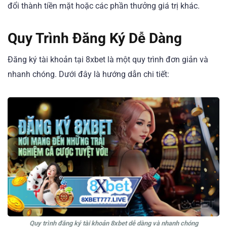
đổi thành tiền mặt hoặc các phần thưởng giá trị khác.
Quy Trình Đăng Ký Dễ Dàng
Đăng ký tài khoản tại 8xbet là một quy trình đơn giản và
nhanh chóng. Dưới đây là hướng dẫn chi tiết:
Quy trình đăng ký tài khoản 8xbet dễ dàng và nhanh chóng