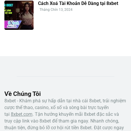
Cách Xoá Tài Khoản Dễ Dàng tại 8xbet
Tháng Chín 13, 2024
Về Chúng Tôi
8xbet - Khám phá sự hấp dẫn tại nhà cái 8xbet, trải nghiệm
cược thể thao, casino, xổ số và sòng bài trực tuyến
tại
8xbet.com
. Tận hưởng khuyến mãi 8xbet đặc sắc và
truy cập link vào 8xbet để tham gia ngay. Nhanh chóng,
thuận tiện, đừng bỏ lỡ cơ hội rút tiền 8xbet. Đặt cược ngay