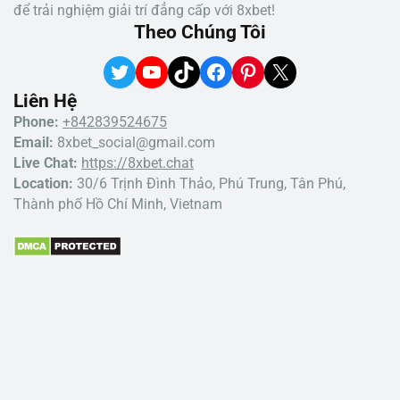
để trải nghiệm giải trí đẳng cấp với 8xbet!
Theo Chúng Tôi
T
Y
T
F
P
X
Liên Hệ
w
o
i
a
i
Phone:
+842839524675
Email:
8xbet_social@gmail.com
i
u
k
c
n
Live Chat:
https://8xbet.chat
t
T
T
e
t
Location:
30/6 Trịnh Đình Thảo, Phú Trung, Tân Phú,
t
u
o
b
e
Thành phố Hồ Chí Minh, Vietnam
e
b
k
o
r
r
e
o
e
k
s
t