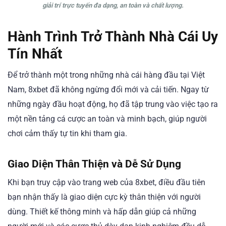
giải trí trực tuyến đa dạng, an toàn và chất lượng.
Hành Trình Trở Thành Nhà Cái Uy
Tín Nhất
Để trở thành một trong những nhà cái hàng đầu tại Việt
Nam, 8xbet đã không ngừng đổi mới và cải tiến. Ngay từ
những ngày đầu hoạt động, họ đã tập trung vào việc tạo ra
một nền tảng cá cược an toàn và minh bạch, giúp người
chơi cảm thấy tự tin khi tham gia.
Giao Diện Thân Thiện và Dễ Sử Dụng
Khi bạn truy cập vào trang web của 8xbet, điều đầu tiên
bạn nhận thấy là giao diện cực kỳ thân thiện với người
dùng. Thiết kế thông minh và hấp dẫn giúp cả những