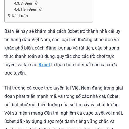
Ví Điện Tử:
Tiền Điện Tử:
Kết Luận
Bài viết này sẽ khám phá cách 8xbet trở thành nhà cái uy
tín hàng đầu Việt Nam, các loại tiền thưởng chào đón và
khác phổ biến, cách đăng ký, nạp và rút tiền, các phương
thức thanh toán sử dụng, quy tắc cho các trò chơi trực
tuyến, và tại sao
8xbet
là lựa chọn tốt nhất cho cá cược
trực tuyến.
Thị trường cá cược trực tuyến tại Việt Nam đang trong giai
đoạn phát triển mạnh mẽ, và trong số các nhà cái, 8xbet
nổi bật như một biểu tượng của sự tin cậy và chất lượng.
Với sứ mệnh mang đến trải nghiệm cá cược tuyệt vời nhất,
8xbet đã xây dựng được một danh tiếng vững chắc và