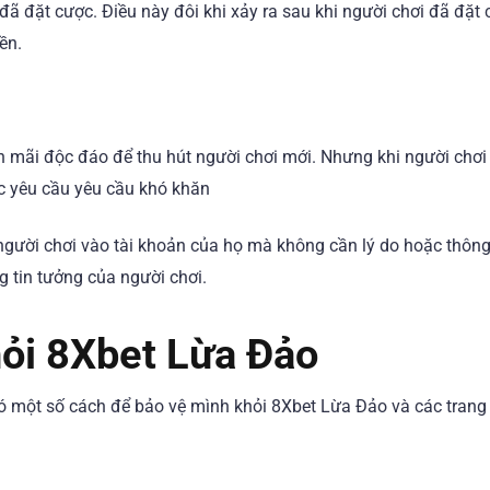
 đã đặt cược. Điều này đôi khi xảy ra sau khi người chơi đã đặt 
ền.
 mãi độc đáo để thu hút người chơi mới. Nhưng khi người chơ
ặc yêu cầu yêu cầu khó khăn
a người chơi vào tài khoản của họ mà không cần lý do hoặc thôn
g tin tưởng của người chơi.
ỏi 8Xbet Lừa Đảo
Có một số cách để bảo vệ mình khỏi 8Xbet Lừa Đảo và các tran