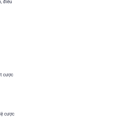
, điều
ặt cược
lệ cược