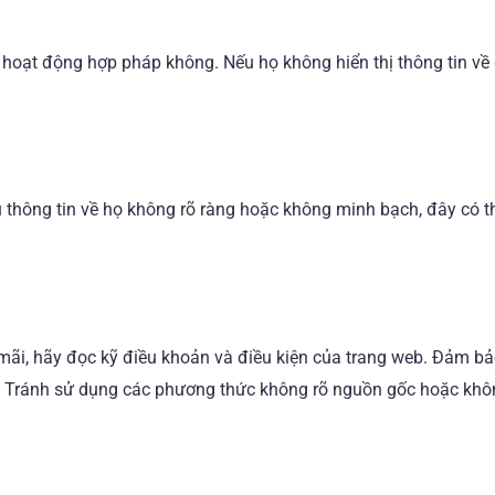
hoạt động hợp pháp không. Nếu họ không hiển thị thông tin về 
 thông tin về họ không rõ ràng hoặc không minh bạch, đây có t
mãi, hãy đọc kỹ điều khoản và điều kiện của trang web. Đảm b
ia. Tránh sử dụng các phương thức không rõ nguồn gốc hoặc khô