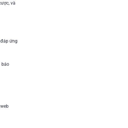
cược, và
i đáp ứng
g báo
g web