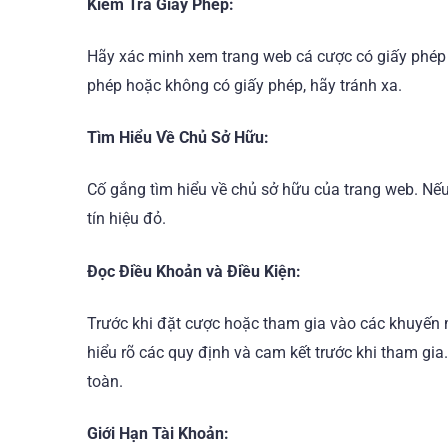
Kiểm Tra Giấy Phép:
Hãy xác minh xem trang web cá cược có giấy phép 
phép hoặc không có giấy phép, hãy tránh xa.
Tìm Hiểu Về Chủ Sở Hữu:
Cố gắng tìm hiểu về chủ sở hữu của trang web. Nếu
tín hiệu đỏ.
Đọc Điều Khoản và Điều Kiện:
Trước khi đặt cược hoặc tham gia vào các khuyến 
hiểu rõ các quy định và cam kết trước khi tham g
toàn.
Giới Hạn Tài Khoản: