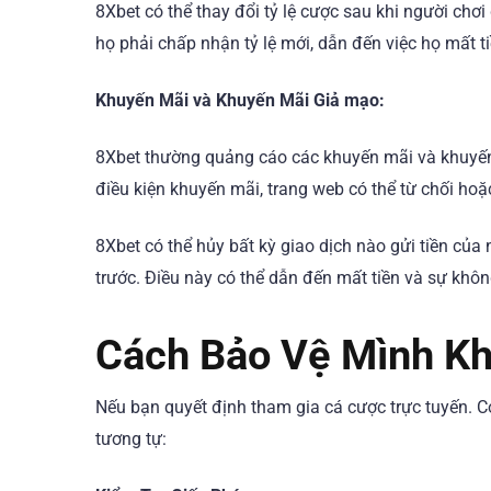
8Xbet có thể thay đổi tỷ lệ cược sau khi người chơi
họ phải chấp nhận tỷ lệ mới, dẫn đến việc họ mất ti
Khuyến Mãi và Khuyến Mãi Giả mạo:
8Xbet thường quảng cáo các khuyến mãi và khuyến
điều kiện khuyến mãi, trang web có thể từ chối ho
8Xbet có thể hủy bất kỳ giao dịch nào gửi tiền củ
trước. Điều này có thể dẫn đến mất tiền và sự khôn
Cách Bảo Vệ Mình Kh
Nếu bạn quyết định tham gia cá cược trực tuyến. 
tương tự: