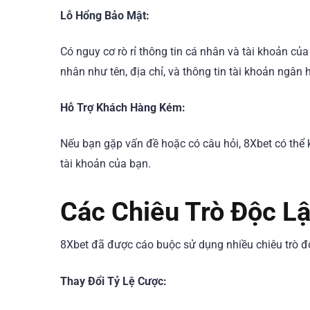
Lỗ Hổng Bảo Mật:
Có nguy cơ rò rỉ thông tin cá nhân và tài khoản của
nhân như tên, địa chỉ, và thông tin tài khoản ngân h
Hỗ Trợ Khách Hàng Kém:
Nếu bạn gặp vấn đề hoặc có câu hỏi, 8Xbet có thể 
tài khoản của bạn.
Các Chiêu Trò Độc L
8Xbet đã được cáo buộc sử dụng nhiều chiêu trò độc
Thay Đổi Tỷ Lệ Cược: