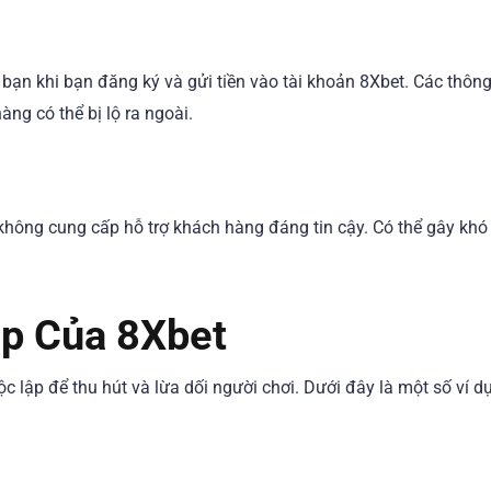
 bạn khi bạn đăng ký và gửi tiền vào tài khoản 8Xbet. Các thông
àng có thể bị lộ ra ngoài.
không cung cấp hỗ trợ khách hàng đáng tin cậy. Có thể gây khó
ập Của 8Xbet
 lập để thu hút và lừa dối người chơi. Dưới đây là một số ví dụ