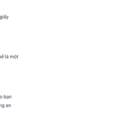
giấy
hể là một
ảo bạn
ng an