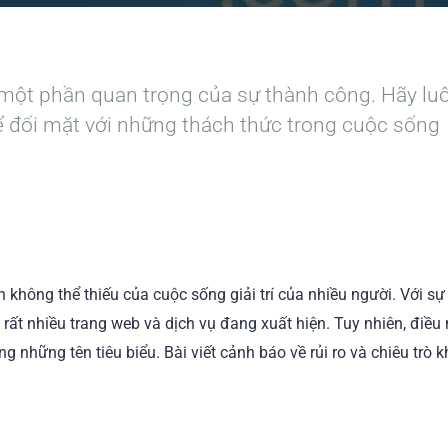
là một phần quan trọng của sự thành công. Hãy lu
để đối mặt với những thách thức trong cuộc sống
 không thể thiếu của cuộc sống giải trí của nhiều người. Với sự
rất nhiều trang web và dịch vụ đang xuất hiện. Tuy nhiên, điều
g những tên tiêu biểu. Bài viết cảnh báo về rủi ro và chiêu trò 