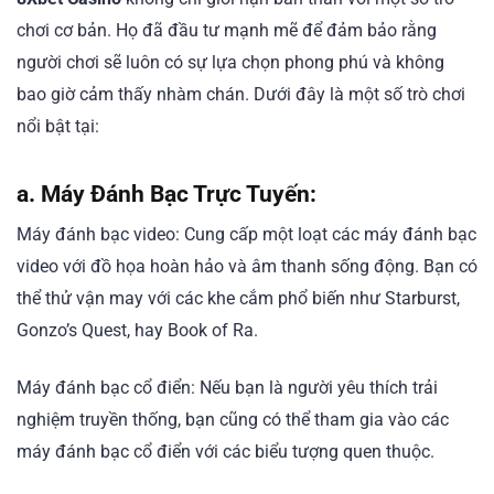
chơi cơ bản. Họ đã đầu tư mạnh mẽ để đảm bảo rằng
người chơi sẽ luôn có sự lựa chọn phong phú và không
bao giờ cảm thấy nhàm chán. Dưới đây là một số trò chơi
nổi bật tại:
a. Máy Đánh Bạc Trực Tuyến:
Máy đánh bạc video: Cung cấp một loạt các máy đánh bạc
video với đồ họa hoàn hảo và âm thanh sống động. Bạn có
thể thử vận may với các khe cắm phổ biến như Starburst,
Gonzo’s Quest, hay Book of Ra.
Máy đánh bạc cổ điển: Nếu bạn là người yêu thích trải
nghiệm truyền thống, bạn cũng có thể tham gia vào các
máy đánh bạc cổ điển với các biểu tượng quen thuộc.