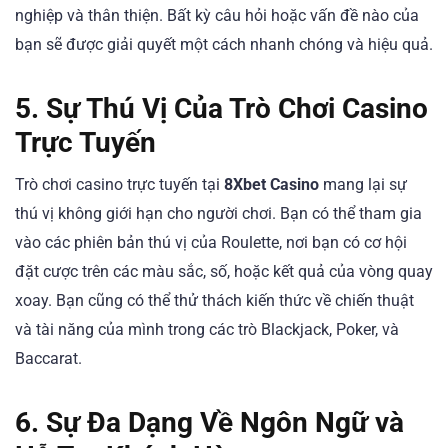
nghiệp và thân thiện. Bất kỳ câu hỏi hoặc vấn đề nào của
bạn sẽ được giải quyết một cách nhanh chóng và hiệu quả.
5. Sự Thú Vị Của Trò Chơi Casino
Trực Tuyến
Trò chơi casino trực tuyến tại
8Xbet Casino
mang lại sự
thú vị không giới hạn cho người chơi. Bạn có thể tham gia
vào các phiên bản thú vị của Roulette, nơi bạn có cơ hội
đặt cược trên các màu sắc, số, hoặc kết quả của vòng quay
xoay. Bạn cũng có thể thử thách kiến thức về chiến thuật
và tài năng của mình trong các trò Blackjack, Poker, và
Baccarat.
6. Sự Đa Dạng Về Ngôn Ngữ và