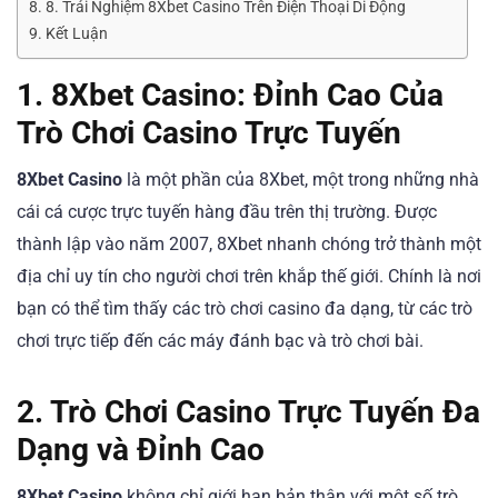
8. Trải Nghiệm 8Xbet Casino Trên Điện Thoại Di Động
Kết Luận
1. 8Xbet Casino: Đỉnh Cao Của
Trò Chơi Casino Trực Tuyến
8Xbet Casino
là một phần của 8Xbet, một trong những nhà
cái cá cược trực tuyến hàng đầu trên thị trường. Được
thành lập vào năm 2007, 8Xbet nhanh chóng trở thành một
địa chỉ uy tín cho người chơi trên khắp thế giới. Chính là nơi
bạn có thể tìm thấy các trò chơi casino đa dạng, từ các trò
chơi trực tiếp đến các máy đánh bạc và trò chơi bài.
2. Trò Chơi Casino Trực Tuyến Đa
Dạng và Đỉnh Cao
8Xbet Casino
không chỉ giới hạn bản thân với một số trò