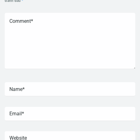
đánh dấu
*