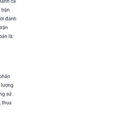
 hành cá
 trận
ười đánh
trận
oán là:
 phân
t lượng
ờng sử
, thua