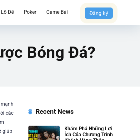
Lô Đề
Poker
Game Bài
Đăng ký
Cược Bóng Đá?
h mạnh
Recent News
với các
êm
Khám Phá Những Lợi
ó giúp
Ích Của Chương Trình