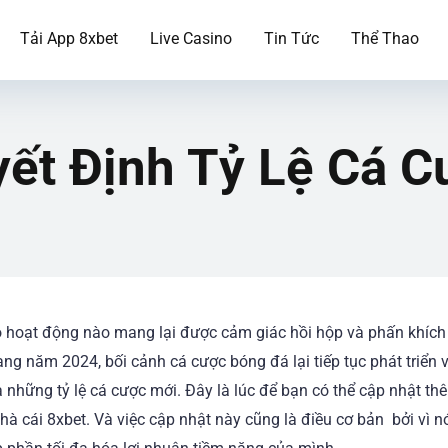
Tải App 8xbet
Live Casino
Tin Tức
Thể Thao
yết Định Tỷ Lệ Cá 
có hoạt động nào mang lại được cảm giác hồi hộp và phấn khíc
ng năm 2024, bối cảnh cá cược bóng đá lại tiếp tục phát triển 
 những tỷ lệ cá cược mới. Đây là lúc để bạn có thể cập nhật th
hà cái 8xbet. Và việc cập nhật này cũng là điều cơ bản bởi vì n