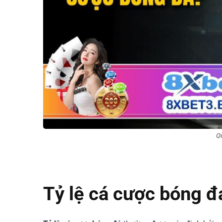
Qu
Tỷ lệ cá cược bóng đ