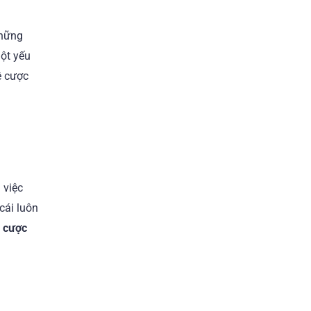
những
một yếu
ệ cược
 việc
cái luôn
á cược