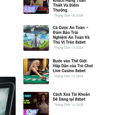
Khách Hàng Thân
Thiết Và Điểm
Thưởng
Tháng Chín 18, 2024
Cá Cược An Toàn –
Đảm Bảo Trải
Nghiệm An Toàn Và
Thú Vị Trên 8xbet
Tháng Chín 13, 2024
Bước vào Thế Giới
Hấp Dẫn của Trò Chơi
Live Casino 8xbet
Tháng Chín 13, 2024
Cách Xoá Tài Khoản
Dễ Dàng tại 8xbet
Tháng Chín 13, 2024