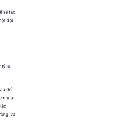
ể sẽ tác
một đội
tỷ lệ
hau để
ác nhau
iệc
rường và