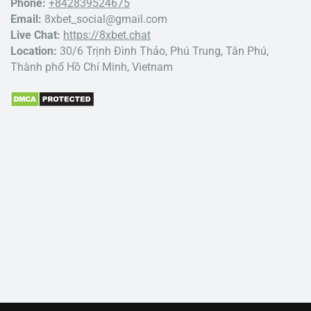
Phone:
+842839524675
Email:
8xbet_social@gmail.com
i
u
k
c
n
Live Chat:
https://8xbet.chat
t
T
T
e
t
Location:
30/6 Trịnh Đình Thảo, Phú Trung, Tân Phú,
t
u
o
b
e
Thành phố Hồ Chí Minh, Vietnam
e
b
k
o
r
r
e
o
e
k
s
t