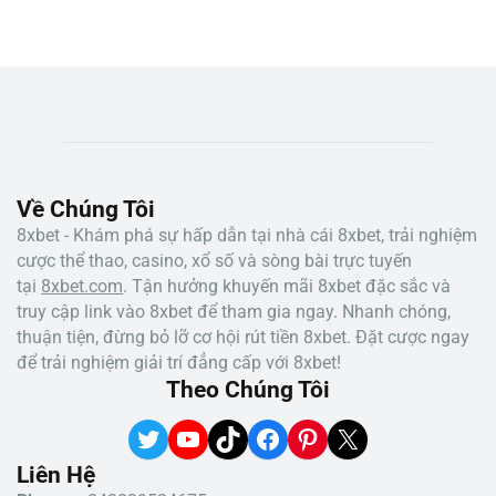
Về Chúng Tôi
8xbet - Khám phá sự hấp dẫn tại nhà cái 8xbet, trải nghiệm
cược thể thao, casino, xổ số và sòng bài trực tuyến
tại
8xbet.com
. Tận hưởng khuyến mãi 8xbet đặc sắc và
truy cập link vào 8xbet để tham gia ngay. Nhanh chóng,
thuận tiện, đừng bỏ lỡ cơ hội rút tiền 8xbet. Đặt cược ngay
để trải nghiệm giải trí đẳng cấp với 8xbet!
Theo Chúng Tôi
T
Y
T
F
P
X
Liên Hệ
w
o
i
a
i