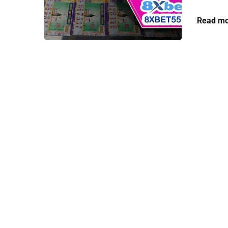
Read mo