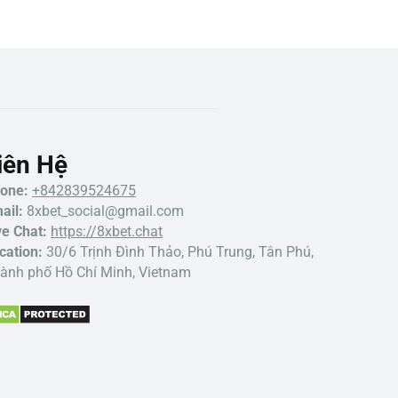
iên Hệ
one:
+842839524675
ail:
8xbet_social@gmail.com
ve Chat:
https://8xbet.chat
cation:
30/6 Trịnh Đình Thảo, Phú Trung, Tân Phú,
ành phố Hồ Chí Minh, Vietnam