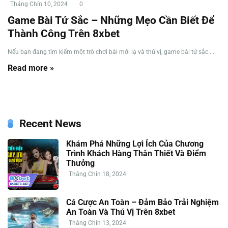
Tháng Chín 10, 2024
0
Game Bài Tứ Sắc – Những Mẹo Cần Biết Để
Thành Công Trên 8xbet
Nếu bạn đang tìm kiếm một trò chơi bài mới lạ và thú vị, game bài tứ sắc ...
Read more »
Recent News
Khám Phá Những Lợi Ích Của Chương
Trình Khách Hàng Thân Thiết Và Điểm
Thưởng
Tháng Chín 18, 2024
Cá Cược An Toàn – Đảm Bảo Trải Nghiệm
An Toàn Và Thú Vị Trên 8xbet
Tháng Chín 13, 2024