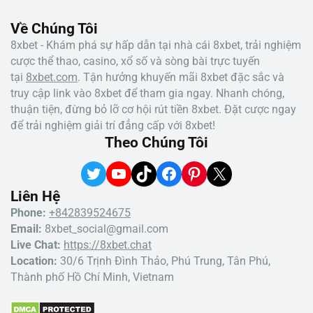
Về Chúng Tôi
8xbet - Khám phá sự hấp dẫn tại nhà cái 8xbet, trải nghiệm
cược thể thao, casino, xổ số và sòng bài trực tuyến
tại
8xbet.com
. Tận hưởng khuyến mãi 8xbet đặc sắc và
truy cập link vào 8xbet để tham gia ngay. Nhanh chóng,
thuận tiện, đừng bỏ lỡ cơ hội rút tiền 8xbet. Đặt cược ngay
để trải nghiệm giải trí đẳng cấp với 8xbet!
Theo Chúng Tôi
T
Y
T
F
P
X
Liên Hệ
w
o
i
a
i
Phone:
+842839524675
Email:
8xbet_social@gmail.com
i
u
k
c
n
Live Chat:
https://8xbet.chat
t
T
T
e
t
Location:
30/6 Trịnh Đình Thảo, Phú Trung, Tân Phú,
t
u
o
b
e
Thành phố Hồ Chí Minh, Vietnam
e
b
k
o
r