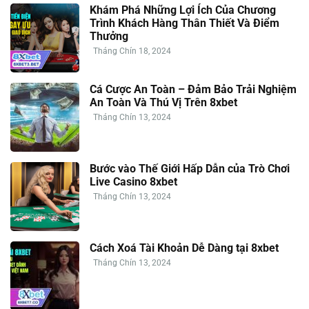
Khám Phá Những Lợi Ích Của Chương
Trình Khách Hàng Thân Thiết Và Điểm
Thưởng
Tháng Chín 18, 2024
Cá Cược An Toàn – Đảm Bảo Trải Nghiệm
An Toàn Và Thú Vị Trên 8xbet
Tháng Chín 13, 2024
Bước vào Thế Giới Hấp Dẫn của Trò Chơi
Live Casino 8xbet
Tháng Chín 13, 2024
Cách Xoá Tài Khoản Dễ Dàng tại 8xbet
Tháng Chín 13, 2024