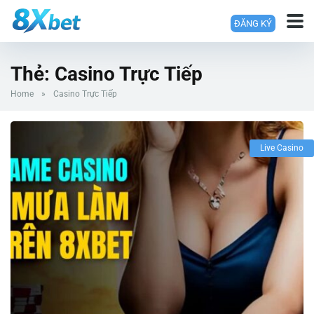
ĐĂNG KÝ
Thẻ:
Casino Trực Tiếp
Home
»
Casino Trực Tiếp
Live Casino