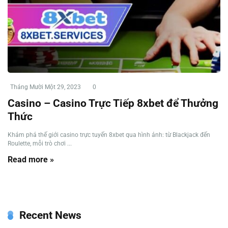
Tháng Mười Một 29, 2023
0
Casino – Casino Trực Tiếp 8xbet để Thưởng
Thức
Khám phá thế giới casino trực tuyến 8xbet qua hình ảnh: từ Blackjack đến
Roulette, mỗi trò chơi ...
Read more »
Recent News