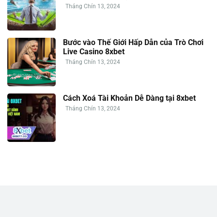
Tháng Chín 13, 2024
Bước vào Thế Giới Hấp Dẫn của Trò Chơi
Live Casino 8xbet
Tháng Chín 13, 2024
Cách Xoá Tài Khoản Dễ Dàng tại 8xbet
Tháng Chín 13, 2024