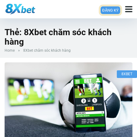
ĐĂNG KÝ
Thẻ:
8Xbet chăm sóc khách
hàng
Home
»
8Xbet chăm sóc khách hàng
8XBET