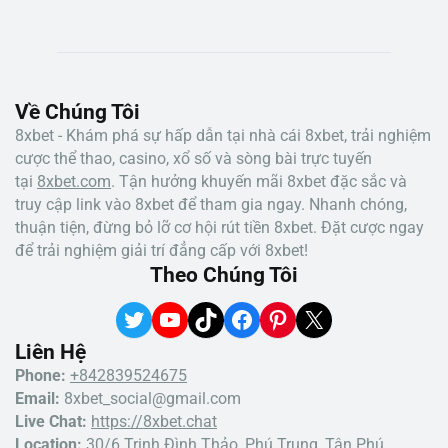
Về Chúng Tôi
8xbet - Khám phá sự hấp dẫn tại nhà cái 8xbet, trải nghiệm
cược thể thao, casino, xổ số và sòng bài trực tuyến
tại
8xbet.com
. Tận hưởng khuyến mãi 8xbet đặc sắc và
truy cập link vào 8xbet để tham gia ngay. Nhanh chóng,
thuận tiện, đừng bỏ lỡ cơ hội rút tiền 8xbet. Đặt cược ngay
để trải nghiệm giải trí đẳng cấp với 8xbet!
Theo Chúng Tôi
T
Y
T
F
P
X
Liên Hệ
w
o
i
a
i
Phone:
+842839524675
Email:
8xbet_social@gmail.com
i
u
k
c
n
Live Chat:
https://8xbet.chat
t
T
T
e
t
Location:
30/6 Trịnh Đình Thảo, Phú Trung, Tân Phú,