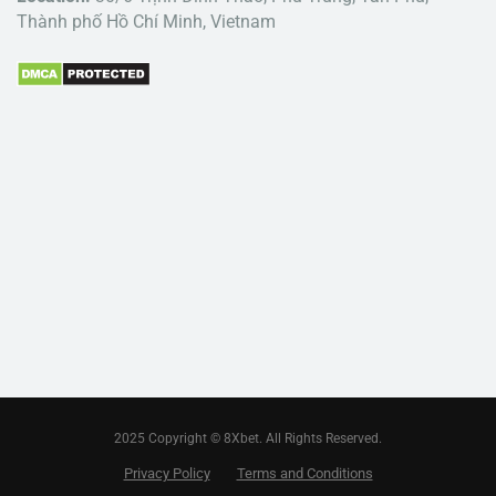
t
u
o
b
e
Thành phố Hồ Chí Minh, Vietnam
e
b
k
o
r
r
e
o
e
k
s
t
2025 Copyright © 8Xbet. All Rights Reserved.
Privacy Policy
Terms and Conditions