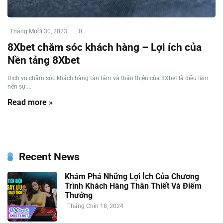
Tháng Mười 30, 2023
0
8Xbet chăm sóc khách hàng – Lợi ích của
Nền tảng 8Xbet
Dịch vụ chăm sóc khách hàng tận tâm và thân thiện của 8Xbet là điều làm
nên sự ...
Read more »
Recent News
Khám Phá Những Lợi Ích Của Chương
Trình Khách Hàng Thân Thiết Và Điểm
Thưởng
Tháng Chín 18, 2024